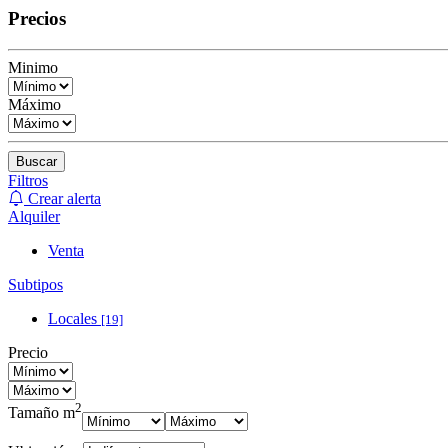
Precios
Minimo
Máximo
Buscar
Filtros
Crear alerta
Alquiler
Venta
Subtipos
Locales
[19]
Precio
2
Tamaño m