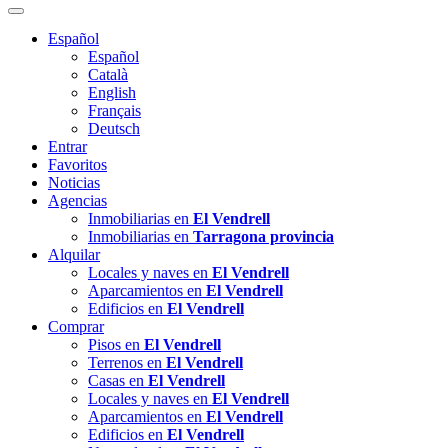
Español
Español
Català
English
Français
Deutsch
Entrar
Favoritos
Noticias
Agencias
Inmobiliarias en
El Vendrell
Inmobiliarias en
Tarragona provincia
Alquilar
Locales y naves en
El Vendrell
Aparcamientos en
El Vendrell
Edificios en
El Vendrell
Comprar
Pisos en
El Vendrell
Terrenos en
El Vendrell
Casas en
El Vendrell
Locales y naves en
El Vendrell
Aparcamientos en
El Vendrell
Edificios en
El Vendrell