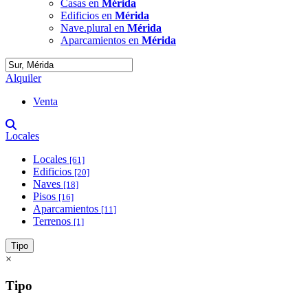
Casas en
Mérida
Edificios en
Mérida
Nave.plural en
Mérida
Aparcamientos en
Mérida
Alquiler
Venta
Locales
Locales
[61]
Edificios
[20]
Naves
[18]
Pisos
[16]
Aparcamientos
[11]
Terrenos
[1]
Tipo
×
Tipo