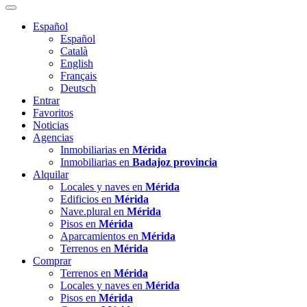
Español
Español
Català
English
Français
Deutsch
Entrar
Favoritos
Noticias
Agencias
Inmobiliarias en
Mérida
Inmobiliarias en
Badajoz provincia
Alquilar
Locales y naves en
Mérida
Edificios en
Mérida
Nave.plural en
Mérida
Pisos en
Mérida
Aparcamientos en
Mérida
Terrenos en
Mérida
Comprar
Terrenos en
Mérida
Locales y naves en
Mérida
Pisos en
Mérida