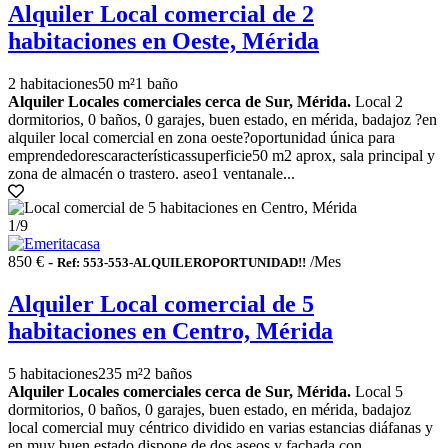
Alquiler Local comercial de 2
habitaciones en Oeste, Mérida
2 habitaciones
50 m²
1 baño
Alquiler Locales comerciales cerca de Sur, Mérida.
Local 2
dormitorios, 0 baños, 0 garajes, buen estado, en mérida, badajoz ?en
alquiler local comercial en zona oeste?oportunidad única para
emprendedorescaracterísticassuperficie50 m2 aprox, sala principal y
zona de almacén o trastero. aseo1 ventanale...
1
/9
850 € -
/Mes
Ref: 553-553-ALQUILEROPORTUNIDAD!!
Alquiler Local comercial de 5
habitaciones en Centro, Mérida
5 habitaciones
235 m²
2 baños
Alquiler Locales comerciales cerca de Sur, Mérida.
Local 5
dormitorios, 0 baños, 0 garajes, buen estado, en mérida, badajoz
local comercial muy céntrico dividido en varias estancias diáfanas y
en muy buen estado.dispone de dos aseos y fachada con