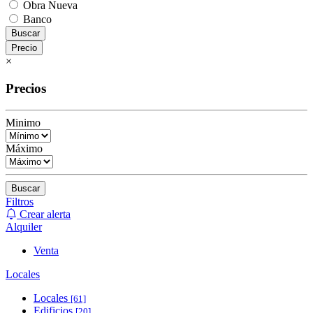
Obra Nueva
Banco
Buscar
Precio
×
Precios
Minimo
Máximo
Buscar
Filtros
Crear alerta
Alquiler
Venta
Locales
Locales
[61]
Edificios
[20]