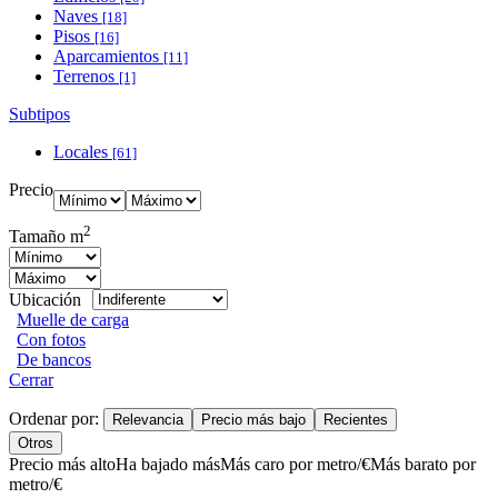
Naves
[18]
Pisos
[16]
Aparcamientos
[11]
Terrenos
[1]
Subtipos
Locales
[61]
Precio
2
Tamaño m
Ubicación
Muelle de carga
Con fotos
De bancos
Cerrar
Ordenar por:
Relevancia
Precio más bajo
Recientes
Otros
Precio más alto
Ha bajado más
Más caro por metro/€
Más barato por
metro/€