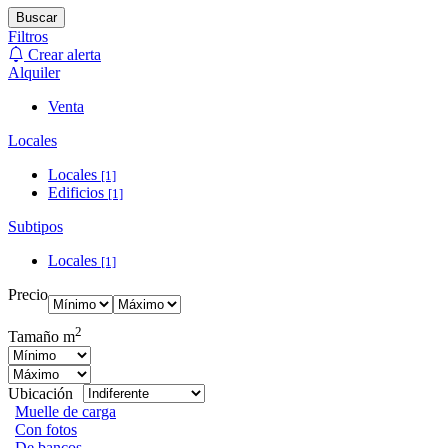
Buscar
Filtros
Crear alerta
Alquiler
Venta
Locales
Locales
[1]
Edificios
[1]
Subtipos
Locales
[1]
Precio
2
Tamaño m
Ubicación
Muelle de carga
Con fotos
De bancos