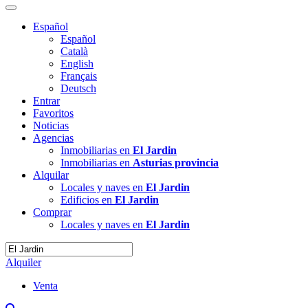
Español
Español
Català
English
Français
Deutsch
Entrar
Favoritos
Noticias
Agencias
Inmobiliarias en
El Jardin
Inmobiliarias en
Asturias provincia
Alquilar
Locales y naves en
El Jardin
Edificios en
El Jardin
Comprar
Locales y naves en
El Jardin
Alquiler
Venta