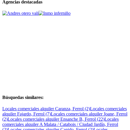
Agencias destacadas
Búsquedas similares:
Locales comerciales alquiler Caranza, Ferrol (2)
Locales comerciales
alquiler Fajardo, Ferrol (7)
Locales comerciales alquiler Joane, Ferrol
(2)
Locales comerciales alquiler Ensanche B, Ferrol (22)
Locales
comerciales alquiler A Malata / Catabois / Ciudad Jardín, Ferrol
(2)
Locales comerciales alquiler Canido, Ferrol (2)
Locales