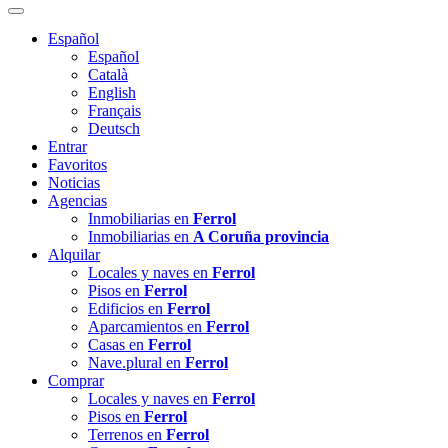
Español
Español
Català
English
Français
Deutsch
Entrar
Favoritos
Noticias
Agencias
Inmobiliarias en
Ferrol
Inmobiliarias en
A Coruña provincia
Alquilar
Locales y naves en
Ferrol
Pisos en
Ferrol
Edificios en
Ferrol
Aparcamientos en
Ferrol
Casas en
Ferrol
Nave.plural en
Ferrol
Comprar
Locales y naves en
Ferrol
Pisos en
Ferrol
Terrenos en
Ferrol