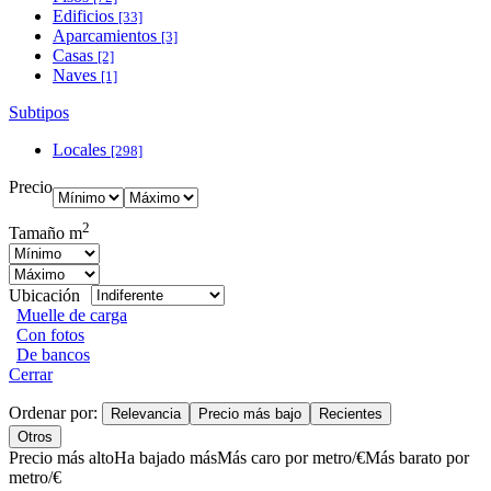
Edificios
[33]
Aparcamientos
[3]
Casas
[2]
Naves
[1]
Subtipos
Locales
[298]
Precio
2
Tamaño m
Ubicación
Muelle de carga
Con fotos
De bancos
Cerrar
Ordenar por:
Relevancia
Precio más bajo
Recientes
Otros
Precio más alto
Ha bajado más
Más caro por metro/€
Más barato por
metro/€