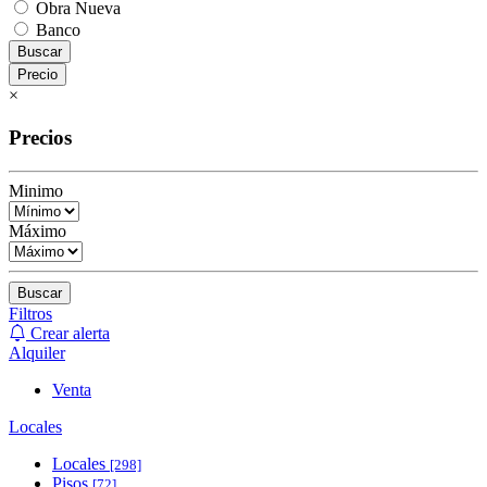
Obra Nueva
Banco
Buscar
Precio
×
Precios
Minimo
Máximo
Buscar
Filtros
Crear alerta
Alquiler
Venta
Locales
Locales
[298]
Pisos
[72]