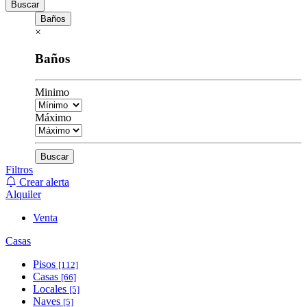
Buscar
Baños
×
Baños
Minimo
Máximo
Buscar
Filtros
Crear alerta
Alquiler
Venta
Casas
Pisos
[112]
Casas
[66]
Locales
[5]
Naves
[5]