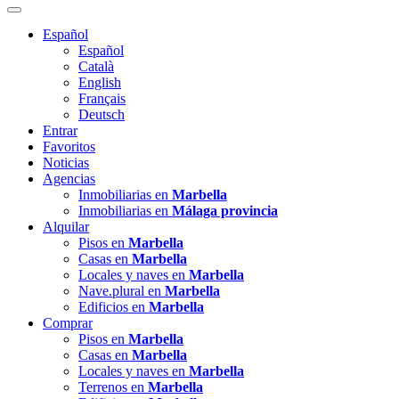
Español
Español
Català
English
Français
Deutsch
Entrar
Favoritos
Noticias
Agencias
Inmobiliarias en
Marbella
Inmobiliarias en
Málaga provincia
Alquilar
Pisos en
Marbella
Casas en
Marbella
Locales y naves en
Marbella
Nave.plural en
Marbella
Edificios en
Marbella
Comprar
Pisos en
Marbella
Casas en
Marbella
Locales y naves en
Marbella
Terrenos en
Marbella