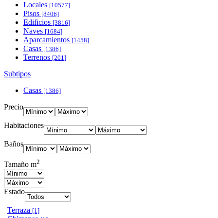
Locales
[10577]
Pisos
[8406]
Edificios
[3816]
Naves
[1684]
Aparcamientos
[1458]
Casas
[1386]
Terrenos
[201]
Subtipos
Casas
[1386]
Precio
Habitaciones
Baños
2
Tamaño m
Estado
Terraza
[1]