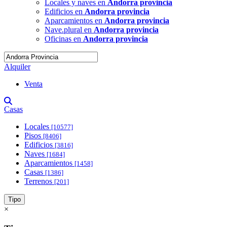
Locales y naves en
Andorra provincia
Edificios en
Andorra provincia
Aparcamientos en
Andorra provincia
Nave.plural en
Andorra provincia
Oficinas en
Andorra provincia
Alquiler
Venta
Casas
Locales
[10577]
Pisos
[8406]
Edificios
[3816]
Naves
[1684]
Aparcamientos
[1458]
Casas
[1386]
Terrenos
[201]
Tipo
×