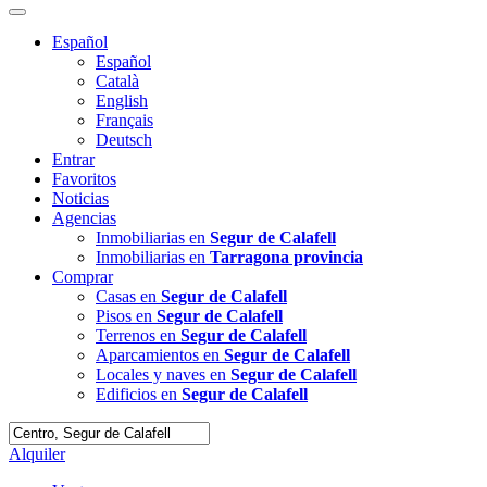
Español
Español
Català
English
Français
Deutsch
Entrar
Favoritos
Noticias
Agencias
Inmobiliarias en
Segur de Calafell
Inmobiliarias en
Tarragona provincia
Comprar
Casas en
Segur de Calafell
Pisos en
Segur de Calafell
Terrenos en
Segur de Calafell
Aparcamientos en
Segur de Calafell
Locales y naves en
Segur de Calafell
Edificios en
Segur de Calafell
Alquiler