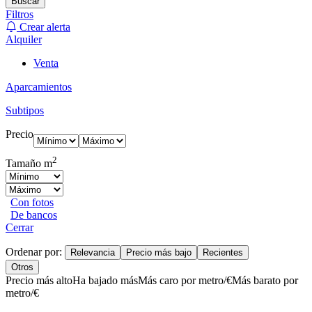
Buscar
Filtros
Crear alerta
Alquiler
Venta
Aparcamientos
Subtipos
Precio
2
Tamaño m
Con fotos
De bancos
Cerrar
Ordenar por:
Relevancia
Precio más bajo
Recientes
Otros
Precio más alto
Ha bajado más
Más caro por metro/€
Más barato por
metro/€