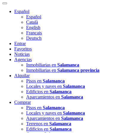
Español
Español
Català
English
Français
Deutsch
Entrar
Favoritos
Noticias
Agencias
Inmobiliarias en
Salamanca
Inmobiliarias en
Salamanca provincia
Alquilar
Pisos en
Salamanca
Locales y naves en
Salamanca
Edificios en
Salamanca
Aparcamientos en
Salamanca
Comprar
Pisos en
Salamanca
Locales y naves en
Salamanca
Aparcamientos en
Salamanca
Terrenos en
Salamanca
Edificios en
Salamanca