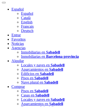
Español
Español
Català
English
Français
Deutsch
Entrar
Favoritos
Noticias
Agencias
Inmobiliarias en
Sabadell
Inmobiliarias en
Barcelona provincia
Alquilar
Locales y naves en
Sabadell
Aparcamientos en
Sabadell
Edificios en
Sabadell
Pisos en
Sabadell
Nave.plural en
Sabadell
Comprar
Pisos en
Sabadell
Casas en
Sabadell
Locales y naves en
Sabadell
Aparcamientos en
Sabadell