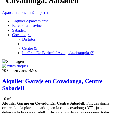
Covadonga, Sabadell
Aparcamientos
Garaje
[11]
[1]
Alquiler Aparcamiento
Barcelona Provincia
Sabadell
Covadonga
Distritos
Centre (5)
La Creu De Barberà / Avinguda-eixampla (2)
70 € -
/Mes
Ref: 70942
Alquiler Garaje en Covadonga, Centre
Sabadell
10 m²
Alquiler Garaje en Covadonga, Centre Sabadell.
Finques gràcia
centre alquila plaza de parking en la calle covadonga 377 , justo
detrás de la fira de sabadell.. . disponemos de varias opciones, todas