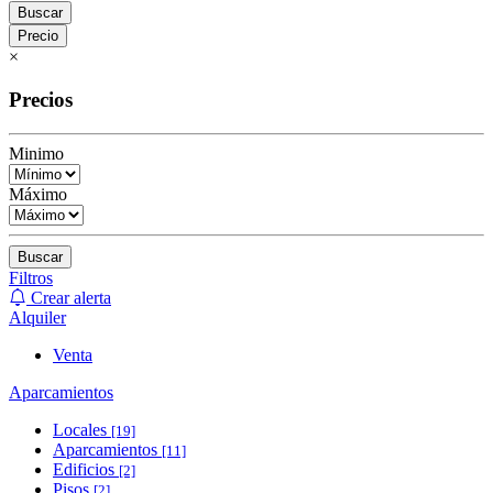
Buscar
Precio
×
Precios
Minimo
Máximo
Buscar
Filtros
Crear alerta
Alquiler
Venta
Aparcamientos
Locales
[19]
Aparcamientos
[11]
Edificios
[2]
Pisos
[2]