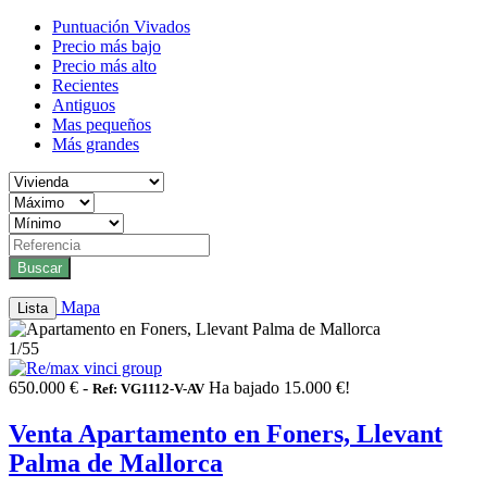
Puntuación Vivados
Precio más bajo
Precio más alto
Recientes
Antiguos
Mas pequeños
Más grandes
Buscar
Mapa
Lista
1
/55
650.000 € -
Ha bajado 15.000 €!
Ref: VG1112-V-AV
Venta Apartamento en Foners, Llevant
Palma de Mallorca