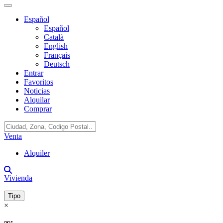
Español
Español
Català
English
Français
Deutsch
Entrar
Favoritos
Noticias
Alquilar
Comprar
Venta
Alquiler
Vivienda
Tipo
×