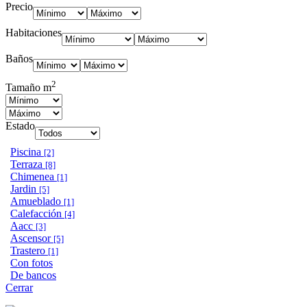
Precio
Habitaciones
Baños
2
Tamaño m
Estado
Piscina
[2]
Terraza
[8]
Chimenea
[1]
Jardin
[5]
Amueblado
[1]
Calefacción
[4]
Aacc
[3]
Ascensor
[5]
Trastero
[1]
Con fotos
De bancos
Cerrar