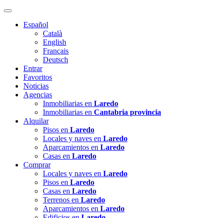
Español
Català
English
Français
Deutsch
Entrar
Favoritos
Noticias
Agencias
Inmobiliarias en
Laredo
Inmobiliarias en
Cantabria provincia
Alquilar
Pisos en
Laredo
Locales y naves en
Laredo
Aparcamientos en
Laredo
Casas en
Laredo
Comprar
Locales y naves en
Laredo
Pisos en
Laredo
Casas en
Laredo
Terrenos en
Laredo
Aparcamientos en
Laredo
Edificios en
Laredo