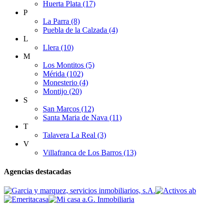
Huerta Plata (17)
P
La Parra (8)
Puebla de la Calzada (4)
L
Llera (10)
M
Los Montitos (5)
Mérida (102)
Monesterio (4)
Montijo (20)
S
San Marcos (12)
Santa Maria de Nava (11)
T
Talavera La Real (3)
V
Villafranca de Los Barros (13)
Agencias destacadas