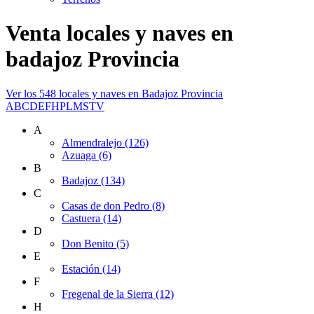
Venta locales y naves en
badajoz Provincia
Ver los 548 locales y naves en Badajoz Provincia
A
B
C
D
E
F
H
P
L
M
S
T
V
A
Almendralejo (126)
Azuaga (6)
B
Badajoz (134)
C
Casas de don Pedro (8)
Castuera (14)
D
Don Benito (5)
E
Estación (14)
F
Fregenal de la Sierra (12)
H