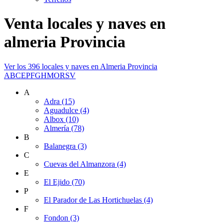
Venta locales y naves en
almeria Provincia
Ver los 396 locales y naves en Almeria Provincia
A
B
C
E
P
F
G
H
M
O
R
S
V
A
Adra (15)
Aguadulce (4)
Albox (10)
Almería (78)
B
Balanegra (3)
C
Cuevas del Almanzora (4)
E
El Ejido (70)
P
El Parador de Las Hortichuelas (4)
F
Fondon (3)