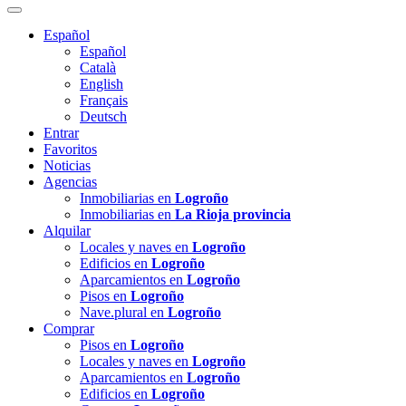
Español
Español
Català
English
Français
Deutsch
Entrar
Favoritos
Noticias
Agencias
Inmobiliarias en
Logroño
Inmobiliarias en
La Rioja provincia
Alquilar
Locales y naves en
Logroño
Edificios en
Logroño
Aparcamientos en
Logroño
Pisos en
Logroño
Nave.plural en
Logroño
Comprar
Pisos en
Logroño
Locales y naves en
Logroño
Aparcamientos en
Logroño
Edificios en
Logroño