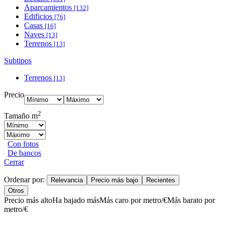
Aparcamientos
[132]
Edificios
[76]
Casas
[16]
Naves
[13]
Terrenos
[13]
Subtipos
Terrenos
[13]
Precio
2
Tamaño m
Con fotos
De bancos
Cerrar
Ordenar por:
Relevancia
Precio más bajo
Recientes
Otros
Precio más alto
Ha bajado más
Más caro por metro/€
Más barato por
metro/€