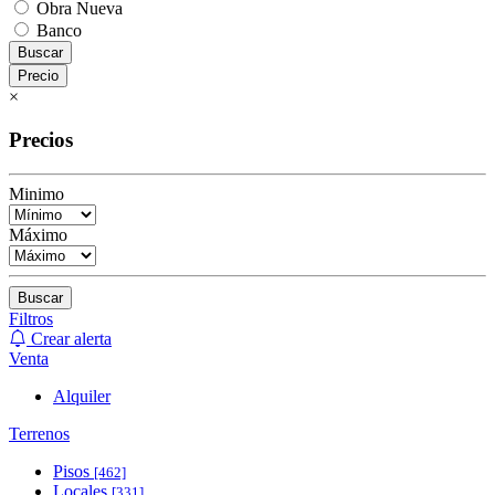
Obra Nueva
Banco
Buscar
Precio
×
Precios
Minimo
Máximo
Buscar
Filtros
Crear alerta
Venta
Alquiler
Terrenos
Pisos
[462]
Locales
[331]