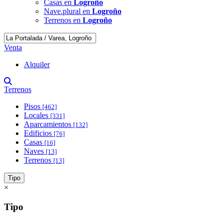
Casas en
Logroño
Nave.plural en
Logroño
Terrenos en
Logroño
Venta
Alquiler
Terrenos
Pisos
[462]
Locales
[331]
Aparcamientos
[132]
Edificios
[76]
Casas
[16]
Naves
[13]
Terrenos
[13]
Tipo
×
Tipo