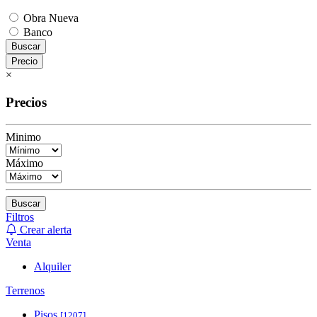
Obra Nueva
Banco
Buscar
Precio
×
Precios
Minimo
Máximo
Buscar
Filtros
Crear alerta
Venta
Alquiler
Terrenos
Pisos
[1207]