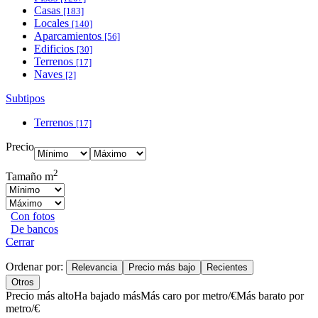
Casas
[183]
Locales
[140]
Aparcamientos
[56]
Edificios
[30]
Terrenos
[17]
Naves
[2]
Subtipos
Terrenos
[17]
Precio
2
Tamaño m
Con fotos
De bancos
Cerrar
Ordenar por:
Relevancia
Precio más bajo
Recientes
Otros
Precio más alto
Ha bajado más
Más caro por metro/€
Más barato por
metro/€