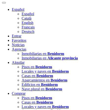
Español
Español
Català
English
Français
Deutsch
Entrar
Favoritos
Noticias
Agencias
Inmobiliarias en
Benidorm
Inmobiliarias en
Alicante provincia
Alquilar
Pisos en
Benidorm
Locales y naves en
Benidorm
Casas en
Benidorm
Aparcamientos en
Benidorm
Edificios en
Benidorm
Nave.plural en
Benidorm
Comprar
Pisos en
Benidorm
Casas en
Benidorm
Locales y naves en
Benidorm