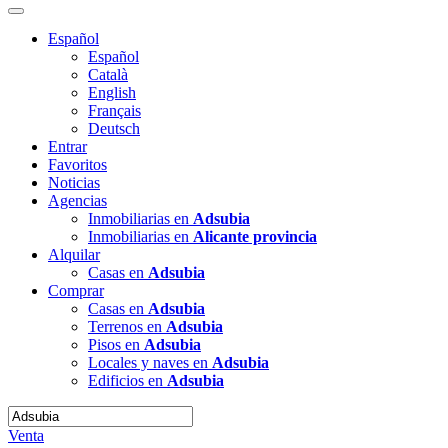
Español
Español
Català
English
Français
Deutsch
Entrar
Favoritos
Noticias
Agencias
Inmobiliarias en
Adsubia
Inmobiliarias en
Alicante provincia
Alquilar
Casas en
Adsubia
Comprar
Casas en
Adsubia
Terrenos en
Adsubia
Pisos en
Adsubia
Locales y naves en
Adsubia
Edificios en
Adsubia
Venta