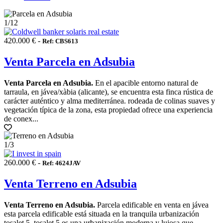
1
/12
420.000 € -
Ref: CBS613
Venta Parcela en Adsubia
Venta Parcela en Adsubia.
En el apacible entorno natural de
tarraula, en jávea/xàbia (alicante), se encuentra esta finca rústica de
carácter auténtico y alma mediterránea. rodeada de colinas suaves y
vegetación típica de la zona, esta propiedad ofrece una experiencia
de conex...
1
/3
260.000 € -
Ref: 4624JAV
Venta Terreno en Adsubia
Venta Terreno en Adsubia.
Parcela edificable en venta en jávea
esta parcela edificable está situada en la tranquila urbanización
tosalet 5. tosalet 5 es una urbanización moderna y lujosa que