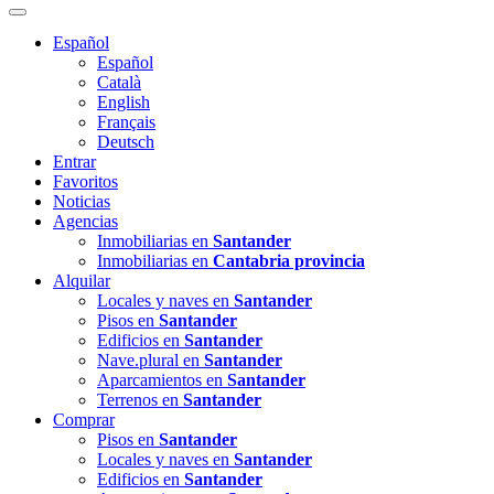
Español
Español
Català
English
Français
Deutsch
Entrar
Favoritos
Noticias
Agencias
Inmobiliarias en
Santander
Inmobiliarias en
Cantabria provincia
Alquilar
Locales y naves en
Santander
Pisos en
Santander
Edificios en
Santander
Nave.plural en
Santander
Aparcamientos en
Santander
Terrenos en
Santander
Comprar
Pisos en
Santander
Locales y naves en
Santander
Edificios en
Santander