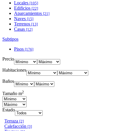
Locales
[105]
Edificios
[22]
Aparcamientos
[21]
Naves
[15]
Terrenos
[13]
Casas
[12]
Subtipos
Pisos
[176]
Precio
Habitaciones
Baños
2
Tamaño m
Estado
Terraza
[2]
Calefacción
[3]