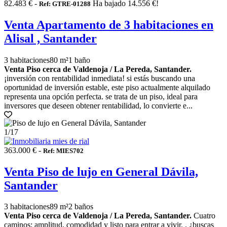
82.483 € -
Ha bajado 14.556 €!
Ref: GTRE-01288
Venta Apartamento de 3 habitaciones en
Alisal , Santander
3 habitaciones
80 m²
1 baño
Venta Piso cerca de Valdenoja / La Pereda, Santander.
¡inversión con rentabilidad inmediata! si estás buscando una
oportunidad de inversión estable, este piso actualmente alquilado
representa una opción perfecta. se trata de un piso, ideal para
inversores que deseen obtener rentabilidad, lo convierte e...
1
/17
363.000 € -
Ref: MIES702
Venta Piso de lujo en General Dávila,
Santander
3 habitaciones
89 m²
2 baños
Venta Piso cerca de Valdenoja / La Pereda, Santander.
Cuatro
caminos: amplitud, comodidad y listo para entrar a vivir. . ¿buscas