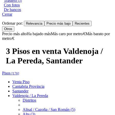
Trastero
[3]
Con fotos
De bancos
Cerrar
Ordenar por:
Relevancia
Precio más bajo
Recientes
Otros
Precio más alto
Ha bajado más
Más caro por metro/€
Más barato por
metro/€
3 Pisos en venta Valdenoja /
La Pereda, Santander
Pisos
[176]
Venta Piso
Cantabria Provincia
Santander
Valdenoja / La Pereda
Distritos
Alisal / Cazoña / San Román (5)
Alta (3)