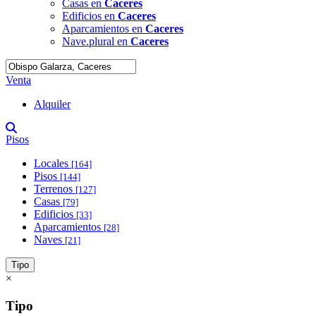
Casas en
Caceres
Edificios en
Caceres
Aparcamientos en
Caceres
Nave.plural en
Caceres
Venta
Alquiler
Pisos
Locales
[164]
Pisos
[144]
Terrenos
[127]
Casas
[79]
Edificios
[33]
Aparcamientos
[28]
Naves
[21]
Tipo
×
Tipo