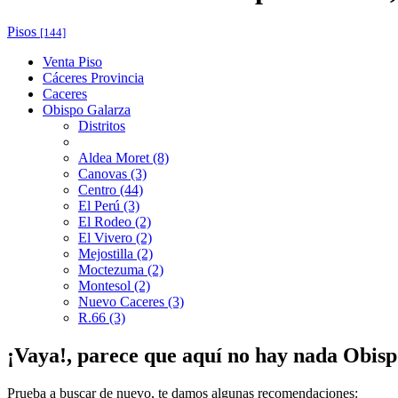
Pisos
[144]
Venta Piso
Cáceres Provincia
Caceres
Obispo Galarza
Distritos
Aldea Moret (8)
Canovas (3)
Centro (44)
El Perú (3)
El Rodeo (2)
El Vivero (2)
Mejostilla (2)
Moctezuma (2)
Montesol (2)
Nuevo Caceres (3)
R.66 (3)
¡Vaya!, parece que aquí no hay nada
Obisp
Prueba a buscar de nuevo, te damos algunas recomendaciones: