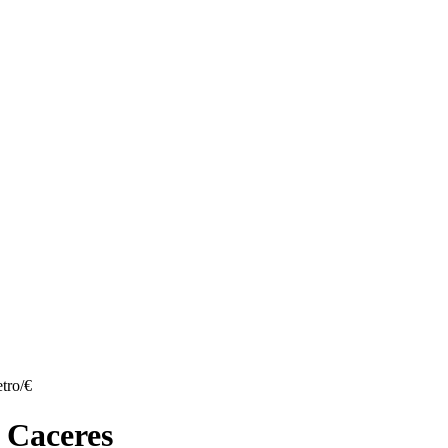
tro/€
 Caceres