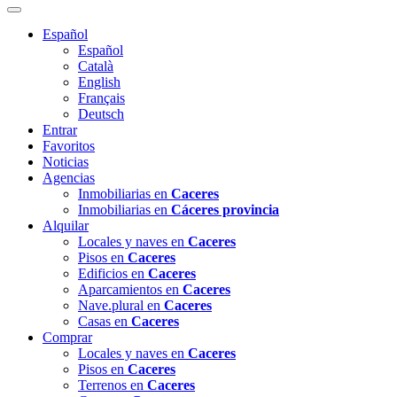
Español
Español
Català
English
Français
Deutsch
Entrar
Favoritos
Noticias
Agencias
Inmobiliarias en
Caceres
Inmobiliarias en
Cáceres provincia
Alquilar
Locales y naves en
Caceres
Pisos en
Caceres
Edificios en
Caceres
Aparcamientos en
Caceres
Nave.plural en
Caceres
Casas en
Caceres
Comprar
Locales y naves en
Caceres
Pisos en
Caceres
Terrenos en
Caceres