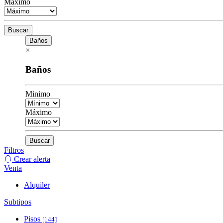
Máximo
Buscar
Baños
×
Baños
Minimo
Máximo
Buscar
Filtros
Crear alerta
Venta
Alquiler
Subtipos
Pisos
[144]