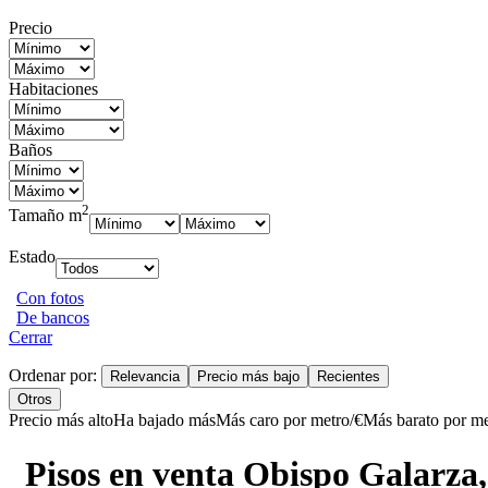
Precio
Habitaciones
Baños
2
Tamaño m
Estado
Con fotos
De bancos
Cerrar
Ordenar por:
Relevancia
Precio más bajo
Recientes
Otros
Precio más alto
Ha bajado más
Más caro por metro/€
Más barato por me
Pisos en venta Obispo Galarza,