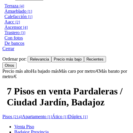
Terraza
[4]
Amueblado
[1]
Calefacción
[1]
Aacc
[2]
Ascensor
[4]
Trastero
[3]
Con fotos
De bancos
Cerrar
Ordenar por:
Relevancia
Precio más bajo
Recientes
Otros
Precio más alto
Ha bajado más
Más caro por metro/€
Más barato por
metro/€
7 Pisos en venta Pardaleras /
Ciudad Jardín, Badajoz
Pisos
Apartamento
Ático
Dúplex
[214]
[1]
[1]
[1]
Venta Piso
Badajoz Provincia