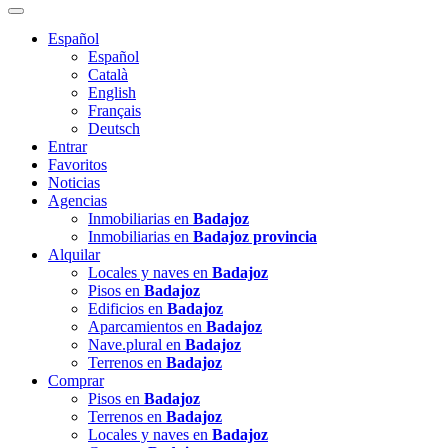
Español
Español
Català
English
Français
Deutsch
Entrar
Favoritos
Noticias
Agencias
Inmobiliarias en
Badajoz
Inmobiliarias en
Badajoz provincia
Alquilar
Locales y naves en
Badajoz
Pisos en
Badajoz
Edificios en
Badajoz
Aparcamientos en
Badajoz
Nave.plural en
Badajoz
Terrenos en
Badajoz
Comprar
Pisos en
Badajoz
Terrenos en
Badajoz
Locales y naves en
Badajoz