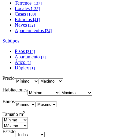
Terrenos
[137]
Locales
[133]
Casas
[103]
Edificios
[41]
Naves
[32]
Aparcamientos
[24]
Subtipos
Pisos
[214]
Apartamento
[1]
Ático
[1]
Dúplex
[1]
Precio
Habitaciones
Baños
2
Tamaño m
Estado