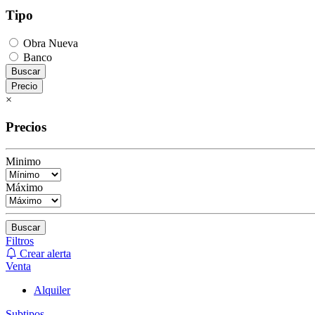
Tipo
Obra Nueva
Banco
Buscar
Precio
×
Precios
Minimo
Máximo
Buscar
Filtros
Crear alerta
Venta
Alquiler
Subtipos