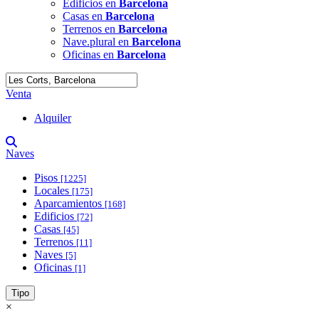
Edificios en
Barcelona
Casas en
Barcelona
Terrenos en
Barcelona
Nave.plural en
Barcelona
Oficinas en
Barcelona
Venta
Alquiler
Naves
Pisos
[1225]
Locales
[175]
Aparcamientos
[168]
Edificios
[72]
Casas
[45]
Terrenos
[11]
Naves
[5]
Oficinas
[1]
Tipo
×