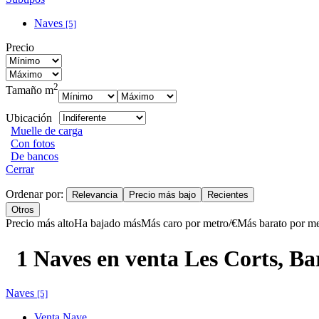
Naves
[5]
Precio
2
Tamaño m
Ubicación
Muelle de carga
Con fotos
De bancos
Cerrar
Ordenar por:
Relevancia
Precio más bajo
Recientes
Otros
Precio más alto
Ha bajado más
Más caro por metro/€
Más barato por me
1 Naves en venta Les Corts, Ba
Naves
[5]
Venta Nave