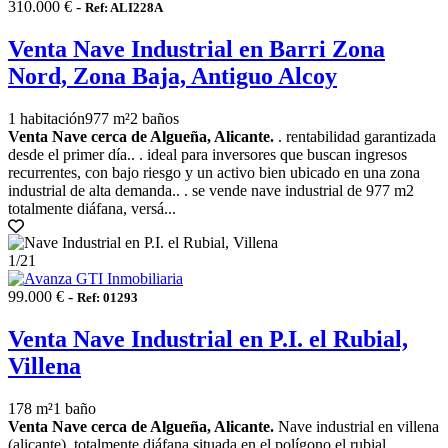
310.000 € -
Ref: ALI228A
Venta Nave Industrial en Barri Zona
Nord, Zona Baja, Antiguo Alcoy
1 habitación
977 m²
2 baños
Venta Nave cerca de Algueña, Alicante.
. rentabilidad garantizada
desde el primer día.. . ideal para inversores que buscan ingresos
recurrentes, con bajo riesgo y un activo bien ubicado en una zona
industrial de alta demanda.. . se vende nave industrial de 977 m2
totalmente diáfana, versá...
1
/21
99.000 € -
Ref: 01293
Venta Nave Industrial en P.I. el Rubial,
Villena
178 m²
1 baño
Venta Nave cerca de Algueña, Alicante.
Nave industrial en villena
(alicante), totalmente diáfana situada en el polígono el rubial. . .