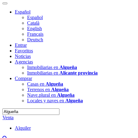
Español
Español
Català
English
Français
Deutsch
Entrar
Favoritos
Noticias
Agencias
Inmobiliarias en
Algueña
Inmobiliarias en
Alicante provincia
Comprar
Casas en
Algueña
Terrenos en
Algueña
Nave.plural en
Algueña
Locales y naves en
Algueña
Venta
Alquiler