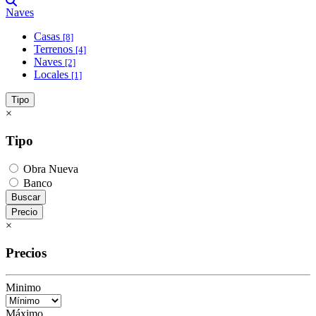
Naves
Casas
[8]
Terrenos
[4]
Naves
[2]
Locales
[1]
Tipo
×
Tipo
Obra Nueva
Banco
Buscar
Precio
×
Precios
Minimo
Máximo