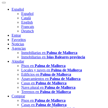
Español
Español
Català
English
Français
Deutsch
Entrar
Favoritos
Noticias
Agencias
Inmobiliarias en
Palma de Mallorca
Inmobiliarias en
Islas Baleares provincia
Alquilar
Pisos en
Palma de Mallorca
Locales y naves en
Palma de Mallorca
Edificios en
Palma de Mallorca
Aparcamientos en
Palma de Mallorca
Casas en
Palma de Mallorca
Nave.plural en
Palma de Mallorca
Terrenos en
Palma de Mallorca
Comprar
Pisos en
Palma de Mallorca
Casas en
Palma de Mallorca