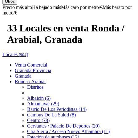
Otros
Precio más alto
Ha bajado más
Más caro por metro/€
Más barato por
metro/€
33 Locales en venta Ronda /
Arabial, Granada
Locales
[904]
Venta Comercial
Granada Provincia
Granada
Ronda / Arabial
Distritos
Albaicín (6)
Almanjayar (29)
Barrio De Los Periodistas (14)
Campus De La Salud (8)
Centro (78)
Cervantes / Palacio De Deportes (20)
Ctra Sierra / Acceso Nuevo Alhambra (11)
Estación de autobuses (12)