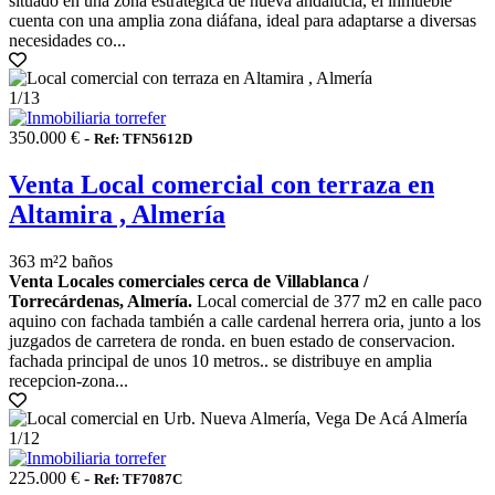
situado en una zona estratégica de nueva andalucía, el inmueble
cuenta con una amplia zona diáfana, ideal para adaptarse a diversas
necesidades co...
1
/13
350.000 € -
Ref: TFN5612D
Venta Local comercial con terraza en
Altamira , Almería
363 m²
2 baños
Venta Locales comerciales cerca de Villablanca /
Torrecárdenas, Almería.
Local comercial de 377 m2 en calle paco
aquino con fachada también a calle cardenal herrera oria, junto a los
juzgados de carretera de ronda. en buen estado de conservacion.
fachada principal de unos 10 metros.. se distribuye en amplia
recepcion-zona...
1
/12
225.000 € -
Ref: TF7087C