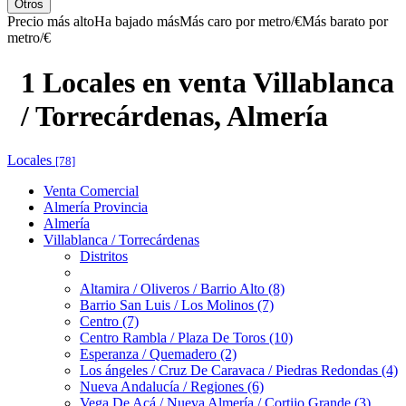
Otros
Precio más alto
Ha bajado más
Más caro por metro/€
Más barato por
metro/€
1 Locales en venta Villablanca
/ Torrecárdenas, Almería
Locales
[78]
Venta Comercial
Almería Provincia
Almería
Villablanca / Torrecárdenas
Distritos
Altamira / Oliveros / Barrio Alto (8)
Barrio San Luis / Los Molinos (7)
Centro (7)
Centro Rambla / Plaza De Toros (10)
Esperanza / Quemadero (2)
Los ángeles / Cruz De Caravaca / Piedras Redondas (4)
Nueva Andalucía / Regiones (6)
Vega De Acá / Nueva Almería / Cortijo Grande (3)