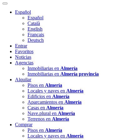
Español
Español
Català
English
Français
Deutsch
Entrar
Favoritos
Noticias
Agencias
Inmobiliarias en
Almería
Inmobiliarias en
Almería provincia
Alquilar
Pisos en
Almería
Locales y naves en
Almería
Edificios en
Almería
Aparcamientos en
Almería
Casas en
Almería
Nave.plural en
Almería
Terrenos en
Almería
Comprar
Pisos en
Almería
Locales y naves en
Almería