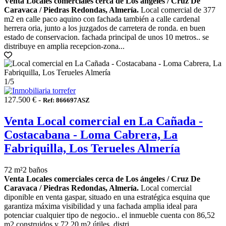
Venta Locales comerciales cerca de Los ángeles / Cruz De
Caravaca / Piedras Redondas, Almería.
Local comercial de 377
m2 en calle paco aquino con fachada también a calle cardenal
herrera oria, junto a los juzgados de carretera de ronda. en buen
estado de conservacion. fachada principal de unos 10 metros.. se
distribuye en amplia recepcion-zona...
1
/5
127.500 € -
Ref: 866697ASZ
Venta Local comercial en La Cañada -
Costacabana - Loma Cabrera, La
Fabriquilla, Los Terueles Almería
72 m²
2 baños
Venta Locales comerciales cerca de Los ángeles / Cruz De
Caravaca / Piedras Redondas, Almería.
Local comercial
diponible en venta gaspar, situado en una estratégica esquina que
garantiza máxima visibilidad y una fachada amplia ideal para
potenciar cualquier tipo de negocio.. el inmueble cuenta con 86,52
m2 construidos y 72,20 m2 útiles, distri...