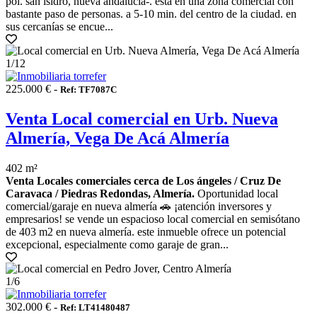
pol. san isidro, nueva andalucía-. está en una zona comercial con
bastante paso de personas. a 5-10 min. del centro de la ciudad. en
sus cercanías se encue...
1
/12
225.000 € -
Ref: TF7087C
Venta Local comercial en Urb. Nueva
Almería, Vega De Acá Almería
402 m²
Venta Locales comerciales cerca de Los ángeles / Cruz De
Caravaca / Piedras Redondas, Almería.
Oportunidad local
comercial/garaje en nueva almería 🚗 ¡atención inversores y
empresarios! se vende un espacioso local comercial en semisótano
de 403 m2 en nueva almería. este inmueble ofrece un potencial
excepcional, especialmente como garaje de gran...
1
/6
302.000 € -
Ref: LT41480487