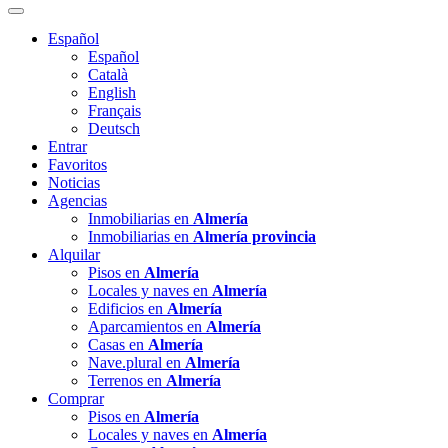
Español
Español
Català
English
Français
Deutsch
Entrar
Favoritos
Noticias
Agencias
Inmobiliarias en
Almería
Inmobiliarias en
Almería provincia
Alquilar
Pisos en
Almería
Locales y naves en
Almería
Edificios en
Almería
Aparcamientos en
Almería
Casas en
Almería
Nave.plural en
Almería
Terrenos en
Almería
Comprar
Pisos en
Almería
Locales y naves en
Almería