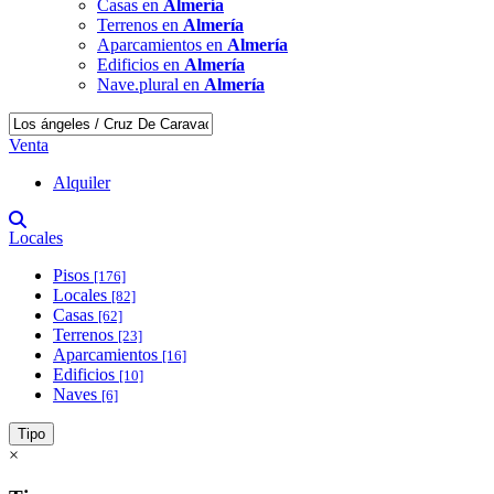
Casas en
Almería
Terrenos en
Almería
Aparcamientos en
Almería
Edificios en
Almería
Nave.plural en
Almería
Venta
Alquiler
Locales
Pisos
[176]
Locales
[82]
Casas
[62]
Terrenos
[23]
Aparcamientos
[16]
Edificios
[10]
Naves
[6]
Tipo
×