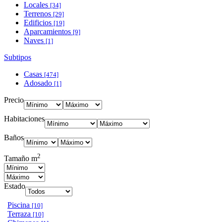
Locales
[34]
Terrenos
[29]
Edificios
[19]
Aparcamientos
[9]
Naves
[1]
Subtipos
Casas
[474]
Adosado
[1]
Precio
Habitaciones
Baños
2
Tamaño m
Estado
Piscina
[10]
Terraza
[10]