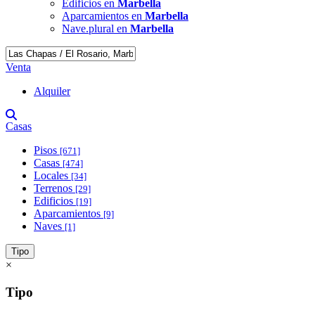
Edificios en
Marbella
Aparcamientos en
Marbella
Nave.plural en
Marbella
Venta
Alquiler
Casas
Pisos
[671]
Casas
[474]
Locales
[34]
Terrenos
[29]
Edificios
[19]
Aparcamientos
[9]
Naves
[1]
Tipo
×
Tipo