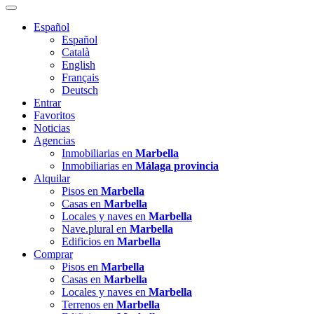
Español
Español
Català
English
Français
Deutsch
Entrar
Favoritos
Noticias
Agencias
Inmobiliarias en
Marbella
Inmobiliarias en
Málaga provincia
Alquilar
Pisos en
Marbella
Casas en
Marbella
Locales y naves en
Marbella
Nave.plural en
Marbella
Edificios en
Marbella
Comprar
Pisos en
Marbella
Casas en
Marbella
Locales y naves en
Marbella
Terrenos en
Marbella