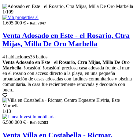
1
/109
1.695.000 € -
Ref: 7847
Venta Adosado en Este - el Rosario, Ctra
Mijas, Milla De Oro Marbella
4 habitaciones
35 baños
Venta Adosado en Este - el Rosario, Ctra Mijas, Milla De Oro
Marbella.
!ocasión! !ocasión! preciosa casa adosada frente al mar
en el rosario con acceso directo a la playa, en una pequeña
urbanización de casas adosadas con jardines comunitarios y piscina
comunitaria. la casa fue recientemente renovada y decorada con
buen...
1
/13
6.500.000 € -
Ref: 02583
Venta Villa en Costabella - Ricmar,