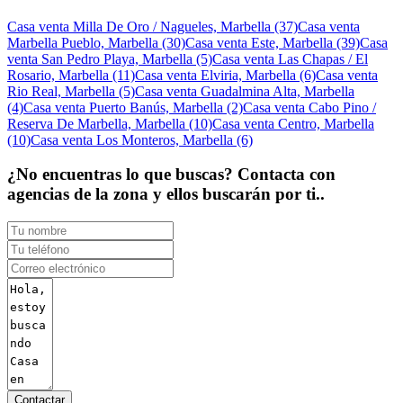
Casa venta Milla De Oro / Nagueles, Marbella (37)
Casa venta
Marbella Pueblo, Marbella (30)
Casa venta Este, Marbella (39)
Casa
venta San Pedro Playa, Marbella (5)
Casa venta Las Chapas / El
Rosario, Marbella (11)
Casa venta Elviria, Marbella (6)
Casa venta
Rio Real, Marbella (5)
Casa venta Guadalmina Alta, Marbella
(4)
Casa venta Puerto Banús, Marbella (2)
Casa venta Cabo Pino /
Reserva De Marbella, Marbella (10)
Casa venta Centro, Marbella
(10)
Casa venta Los Monteros, Marbella (6)
¿No encuentras lo que buscas? Contacta con
agencias de la zona y ellos buscarán por ti..
Contactar