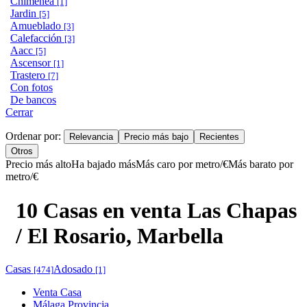
Chimenea
[1]
Jardin
[5]
Amueblado
[3]
Calefacción
[3]
Aacc
[5]
Ascensor
[1]
Trastero
[7]
Con fotos
De bancos
Cerrar
Ordenar por:
Relevancia
Precio más bajo
Recientes
Otros
Precio más alto
Ha bajado más
Más caro por metro/€
Más barato por
metro/€
10 Casas en venta Las Chapas
/ El Rosario, Marbella
Casas
Adosado
[474]
[1]
Venta Casa
Málaga Provincia