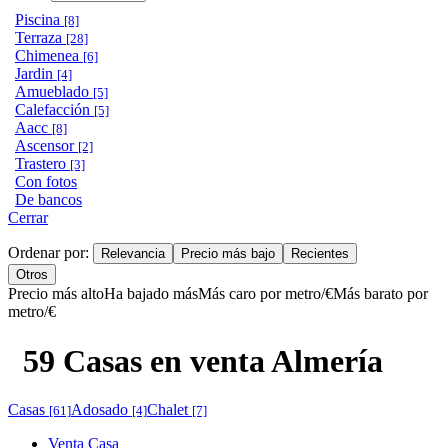
Piscina
[8]
Terraza
[28]
Chimenea
[6]
Jardin
[4]
Amueblado
[5]
Calefacción
[5]
Aacc
[8]
Ascensor
[2]
Trastero
[3]
Con fotos
De bancos
Cerrar
Ordenar por:
Relevancia
Precio más bajo
Recientes
Otros
Precio más alto
Ha bajado más
Más caro por metro/€
Más barato por
metro/€
59 Casas en venta Almería
Casas
Adosado
Chalet
[61]
[4]
[7]
Venta Casa