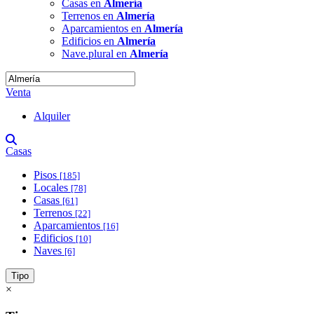
Casas en
Almería
Terrenos en
Almería
Aparcamientos en
Almería
Edificios en
Almería
Nave.plural en
Almería
Venta
Alquiler
Casas
Pisos
[185]
Locales
[78]
Casas
[61]
Terrenos
[22]
Aparcamientos
[16]
Edificios
[10]
Naves
[6]
Tipo
×