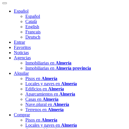
Español
Español
Català
English
Français
Deutsch
Entrar
Favoritos
Noticias
Agencias
Inmobiliarias en
Almería
Inmobiliarias en
Almería provincia
Alquilar
Pisos en
Almería
Locales y naves en
Almería
Edificios en
Almería
Aparcamientos en
Almería
Casas en
Almería
Nave.plural en
Almería
Terrenos en
Almería
Comprar
Pisos en
Almería
Locales y naves en
Almería