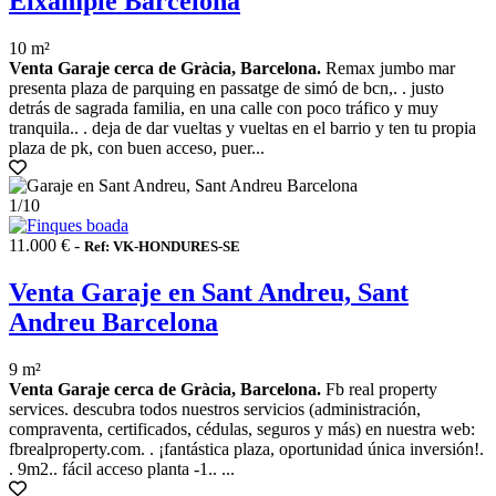
Eixample Barcelona
10 m²
Venta Garaje cerca de Gràcia, Barcelona.
Remax jumbo mar
presenta plaza de parquing en passatge de simó de bcn,. . justo
detrás de sagrada familia, en una calle con poco tráfico y muy
tranquila.. . deja de dar vueltas y vueltas en el barrio y ten tu propia
plaza de pk, con buen acceso, puer...
1
/10
11.000 € -
Ref: VK-HONDURES-SE
Venta Garaje en Sant Andreu, Sant
Andreu Barcelona
9 m²
Venta Garaje cerca de Gràcia, Barcelona.
Fb real property
services. descubra todos nuestros servicios (administración,
compraventa, certificados, cédulas, seguros y más) en nuestra web:
fbrealproperty.com. . ¡fantástica plaza, oportunidad única inversión!.
. 9m2.. fácil acceso planta -1.. ...