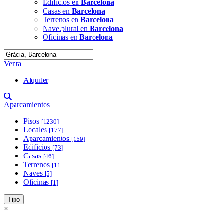
Edificios en
Barcelona
Casas en
Barcelona
Terrenos en
Barcelona
Nave.plural en
Barcelona
Oficinas en
Barcelona
Venta
Alquiler
Aparcamientos
Pisos
[1230]
Locales
[177]
Aparcamientos
[169]
Edificios
[73]
Casas
[46]
Terrenos
[11]
Naves
[5]
Oficinas
[1]
Tipo
×