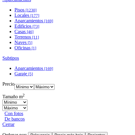
Pisos
[1230]
Locales
[177]
Aparcamientos
[169]
Edificios
[73]
Casas
[46]
Terrenos
[11]
Naves
[5]
Oficinas
[1]
Subtipos
Aparcamientos
[169]
Garaje
[5]
Precio
2
Tamaño m
Con fotos
De bancos
Cerrar
Ordenar por: