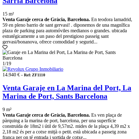
Sarrià Barcelona
15 m²
Venta Garaje cerca de Gràcia, Barcelona.
En teodora lamadrid,
59 en pleno barrio de sant gervasi! . diponemos de una magnífica
plaza de parking para automóviles medianos o grandes. ubicada
estratégicamente a un paso del prestigioso passeig sant
gervasi/bonanova, ofrece comodidad y segurid...
1
/19
14.940 € -
Ref: ZF1110
Venta Garaje en La Marina del Port, La
Marina de Port, Sants Barcelona
9 m²
Venta Garaje cerca de Gràcia, Barcelona.
Es ven plaça de
pàrquing a la marina de port, barcelona, per una superfície
construïda de 18m2 i útil de 9,57m2. mides de la plaça 4,39 m2 x
2,18 m2 és per a cotxe mitjà o petit. està ubicada a passeig zona
franca per on té entrada i sortida de cotxe...