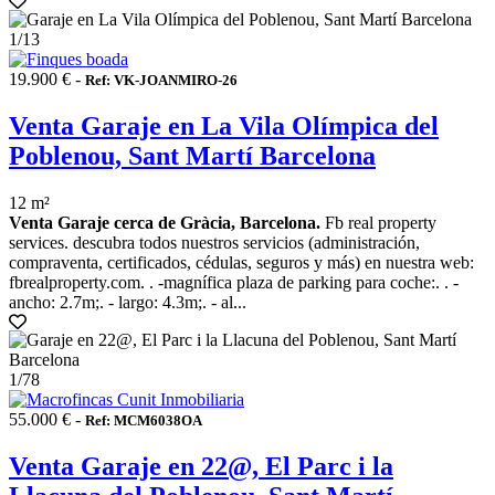
1
/13
19.900 € -
Ref: VK-JOANMIRO-26
Venta Garaje en La Vila Olímpica del
Poblenou, Sant Martí Barcelona
12 m²
Venta Garaje cerca de Gràcia, Barcelona.
Fb real property
services. descubra todos nuestros servicios (administración,
compraventa, certificados, cédulas, seguros y más) en nuestra web:
fbrealproperty.com. . -magnífica plaza de parking para coche:. . -
ancho: 2.7m;. - largo: 4.3m;. - al...
1
/78
55.000 € -
Ref: MCM6038OA
Venta Garaje en 22@, El Parc i la