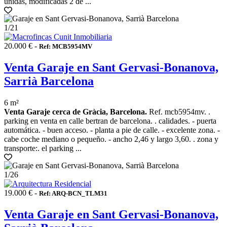
unidas, modificadas 2 de ...
1
/21
20.000 € -
Ref: MCB5954MV
Venta Garaje en Sant Gervasi-Bonanova,
Sarrià Barcelona
6 m²
Venta Garaje cerca de Gràcia, Barcelona.
Ref. mcb5954mv. .
parking en venta en calle bertran de barcelona. . calidades. - puerta
automática. - buen acceso. - planta a pie de calle. - excelente zona. -
cabe coche mediano o pequeño. - ancho 2,46 y largo 3,60. . zona y
transporte:. el parking ...
1
/26
19.000 € -
Ref: ARQ-BCN_TLM31
Venta Garaje en Sant Gervasi-Bonanova,