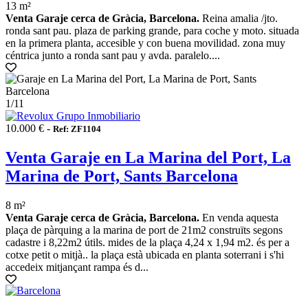
13 m²
Venta Garaje cerca de Gràcia, Barcelona.
Reina amalia /jto.
ronda sant pau. plaza de parking grande, para coche y moto. situada
en la primera planta, accesible y con buena movilidad. zona muy
céntrica junto a ronda sant pau y avda. paralelo....
1
/11
10.000 € -
Ref: ZF1104
Venta Garaje en La Marina del Port, La
Marina de Port, Sants Barcelona
8 m²
Venta Garaje cerca de Gràcia, Barcelona.
En venda aquesta
plaça de pàrquing a la marina de port de 21m2 construïts segons
cadastre i 8,22m2 útils. mides de la plaça 4,24 x 1,94 m2. és per a
cotxe petit o mitjà.. la plaça està ubicada en planta soterrani i s'hi
accedeix mitjançant rampa és d...