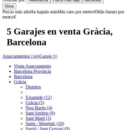
Relevancia
Precio más bajo
Recientes
Otros
Precio más alto
Ha bajado más
Más caro por metro/€
Más barato por
metro/€
5 Garajes en venta Gràcia,
Barcelona
Aparcamientos
Garaje
[169]
[5]
Venta Aparcamiento
Barcelona Provincia
Barcelona
Gràcia
Distritos
Eixample (12)
Gràcia (5)
Nou Barris (4)
Sant Andreu (9)
Sant Martí (3)
Sants / Montjuïc (10)
Sarrià / Sant Gervasi (9)