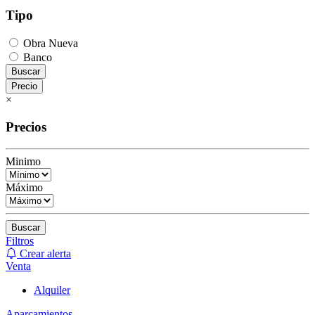
Tipo
Obra Nueva
Banco
Buscar
Precio
×
Precios
Minimo
Máximo
Buscar
Filtros
Crear alerta
Venta
Alquiler
Aparcamientos