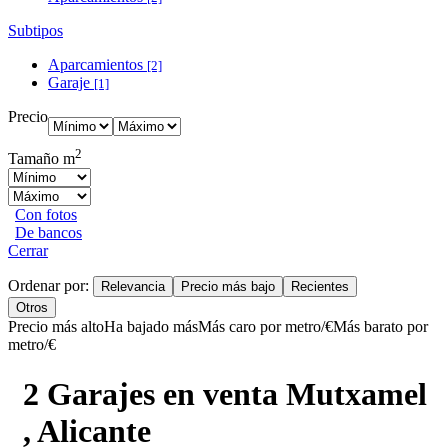
Subtipos
Aparcamientos
[2]
Garaje
[1]
Precio
2
Tamaño m
Con fotos
De bancos
Cerrar
Ordenar por:
Relevancia
Precio más bajo
Recientes
Otros
Precio más alto
Ha bajado más
Más caro por metro/€
Más barato por
metro/€
2 Garajes en venta Mutxamel
, Alicante