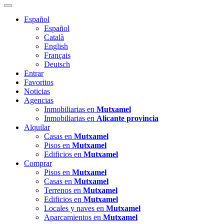
Español
Español
Català
English
Français
Deutsch
Entrar
Favoritos
Noticias
Agencias
Inmobiliarias en
Mutxamel
Inmobiliarias en
Alicante provincia
Alquilar
Casas en
Mutxamel
Pisos en
Mutxamel
Edificios en
Mutxamel
Comprar
Pisos en
Mutxamel
Casas en
Mutxamel
Terrenos en
Mutxamel
Edificios en
Mutxamel
Locales y naves en
Mutxamel
Aparcamientos en
Mutxamel