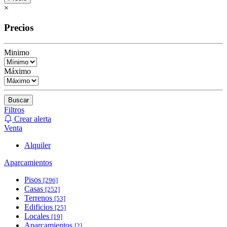
×
Precios
Minimo
Máximo
Buscar
Filtros
Crear alerta
Venta
Alquiler
Aparcamientos
Pisos
[296]
Casas
[252]
Terrenos
[53]
Edificios
[25]
Locales
[19]
Aparcamientos
[2]