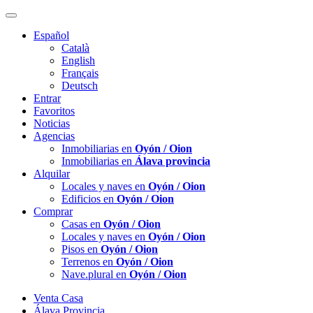
Español
Català
English
Français
Deutsch
Entrar
Favoritos
Noticias
Agencias
Inmobiliarias en
Oyón / Oion
Inmobiliarias en
Álava provincia
Alquilar
Locales y naves en
Oyón / Oion
Edificios en
Oyón / Oion
Comprar
Casas en
Oyón / Oion
Locales y naves en
Oyón / Oion
Pisos en
Oyón / Oion
Terrenos en
Oyón / Oion
Nave.plural en
Oyón / Oion
Venta Casa
Álava Provincia