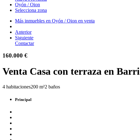
Oyón / Oion
Selecciona zona
Más inmuebles en Oyón / Oion en venta
Anterior
Siguiente
Contactar
160.000 €
Venta Casa con terraza en Barr
4 habitaciones
200 m²
2 baños
Principal