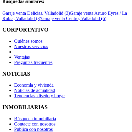
Búsquedas similares:
Garaje venta Delicias, Valladolid (3)
Garaje venta Arturo Eyres / La
Rubia, Valladolid (3)
Garaje venta Centro, Valladolid (6)
CORPORTATIVO
Quiénes somos
Nuestros servicios
Ventajas
Preguntas frecuentes
NOTICIAS
Economía y vivienda
Noticias de actualidad
Tendencias, diseño y hogar
INMOBILIARIAS
Búsqueda inmobiliaria
Contacte con nosotros
Publica con nosotros