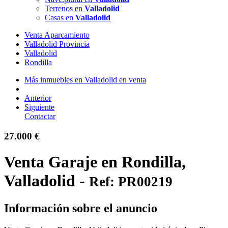
Terrenos en
Valladolid
Casas en
Valladolid
Venta Aparcamiento
Valladolid Provincia
Valladolid
Rondilla
Más inmuebles en Valladolid en venta
Anterior
Siguiente
Contactar
27.000 €
Venta Garaje en Rondilla,
Valladolid -
Ref: PR00219
Información sobre el anuncio