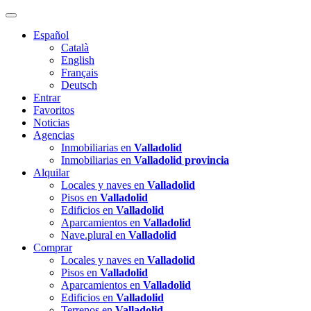
Español
Català
English
Français
Deutsch
Entrar
Favoritos
Noticias
Agencias
Inmobiliarias en
Valladolid
Inmobiliarias en
Valladolid provincia
Alquilar
Locales y naves en
Valladolid
Pisos en
Valladolid
Edificios en
Valladolid
Aparcamientos en
Valladolid
Nave.plural en
Valladolid
Comprar
Locales y naves en
Valladolid
Pisos en
Valladolid
Aparcamientos en
Valladolid
Edificios en
Valladolid
Terrenos en
Valladolid