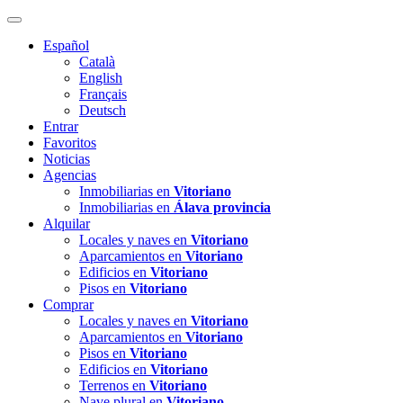
Español
Català
English
Français
Deutsch
Entrar
Favoritos
Noticias
Agencias
Inmobiliarias en
Vitoriano
Inmobiliarias en
Álava provincia
Alquilar
Locales y naves en
Vitoriano
Aparcamientos en
Vitoriano
Edificios en
Vitoriano
Pisos en
Vitoriano
Comprar
Locales y naves en
Vitoriano
Aparcamientos en
Vitoriano
Pisos en
Vitoriano
Edificios en
Vitoriano
Terrenos en
Vitoriano
Nave.plural en
Vitoriano