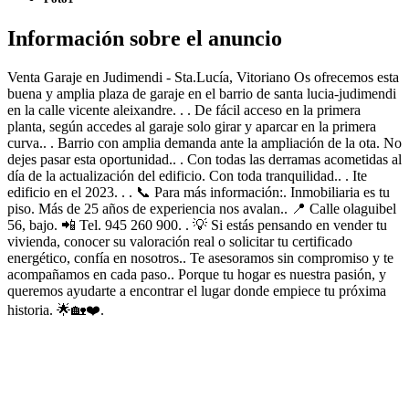
Información sobre el anuncio
Venta Garaje en Judimendi - Sta.Lucía, Vitoriano Os ofrecemos esta
buena y amplia plaza de garaje en el barrio de santa lucia-judimendi
en la calle vicente aleixandre. . . De fácil acceso en la primera
planta, según accedes al garaje solo girar y aparcar en la primera
curva.. . Barrio con amplia demanda ante la ampliación de la ota. No
dejes pasar esta oportunidad.. . Con todas las derramas acometidas al
día de la actualización del edificio. Con toda tranquilidad.. . Ite
edificio en el 2023. . . 📞 Para más información:. Inmobiliaria es tu
piso. Más de 25 años de experiencia nos avalan.. 📍 Calle olaguibel
56, bajo. 📲 Tel. 945 260 900. . 💡 Si estás pensando en vender tu
vivienda, conocer su valoración real o solicitar tu certificado
energético, confía en nosotros.. Te asesoramos sin compromiso y te
acompañamos en cada paso.. Porque tu hogar es nuestra pasión, y
queremos ayudarte a encontrar el lugar donde empiece tu próxima
historia. 🌟🏡❤️.