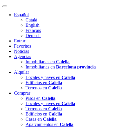
Español
Català
English
Français
Deutsch
Entrar
Favoritos
Noticias
Agencias
Inmobiliarias en
Calella
Inmobiliarias en
Barcelona provincia
Alquilar
Locales y naves en
Calella
Edificios en
Calella
Terrenos en
Calella
Comprar
Pisos en
Calella
Locales y naves en
Calella
Terrenos en
Calella
Edificios en
Calella
Casas en
Calella
Aparcamientos en
Calella