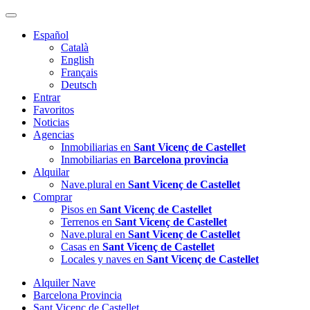
Español
Català
English
Français
Deutsch
Entrar
Favoritos
Noticias
Agencias
Inmobiliarias en
Sant Vicenç de Castellet
Inmobiliarias en
Barcelona provincia
Alquilar
Nave.plural en
Sant Vicenç de Castellet
Comprar
Pisos en
Sant Vicenç de Castellet
Terrenos en
Sant Vicenç de Castellet
Nave.plural en
Sant Vicenç de Castellet
Casas en
Sant Vicenç de Castellet
Locales y naves en
Sant Vicenç de Castellet
Alquiler Nave
Barcelona Provincia
Sant Vicenç de Castellet