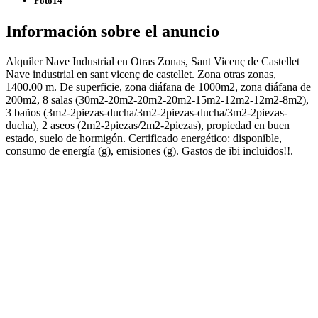
Foto14
Información sobre el anuncio
Alquiler Nave Industrial en Otras Zonas, Sant Vicenç de Castellet
Nave industrial en sant vicenç de castellet. Zona otras zonas,
1400.00 m. De superficie, zona diáfana de 1000m2, zona diáfana de
200m2, 8 salas (30m2-20m2-20m2-20m2-15m2-12m2-12m2-8m2),
3 baños (3m2-2piezas-ducha/3m2-2piezas-ducha/3m2-2piezas-
ducha), 2 aseos (2m2-2piezas/2m2-2piezas), propiedad en buen
estado, suelo de hormigón. Certificado energético: disponible,
consumo de energía (g), emisiones (g). Gastos de ibi incluidos!!.