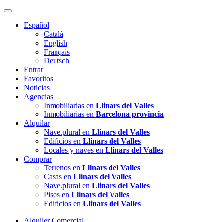
Español
Català
English
Français
Deutsch
Entrar
Favoritos
Noticias
Agencias
Inmobiliarias en
Llinars del Valles
Inmobiliarias en
Barcelona provincia
Alquilar
Nave.plural en
Llinars del Valles
Edificios en
Llinars del Valles
Locales y naves en
Llinars del Valles
Comprar
Terrenos en
Llinars del Valles
Casas en
Llinars del Valles
Nave.plural en
Llinars del Valles
Pisos en
Llinars del Valles
Edificios en
Llinars del Valles
Alquiler Comercial