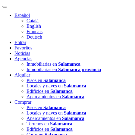
Español
Català
English
Français
Deutsch
Entrar
Favoritos
Noticias
Agencias
Inmobiliarias en
Salamanca
Inmobiliarias en
Salamanca provincia
Alquilar
Pisos en
Salamanca
Locales y naves en
Salamanca
Edificios en
Salamanca
Aparcamientos en
Salamanca
Comprar
Pisos en
Salamanca
Locales y naves en
Salamanca
Aparcamientos en
Salamanca
Terrenos en
Salamanca
Edificios en
Salamanca
Casas en
Salamanca