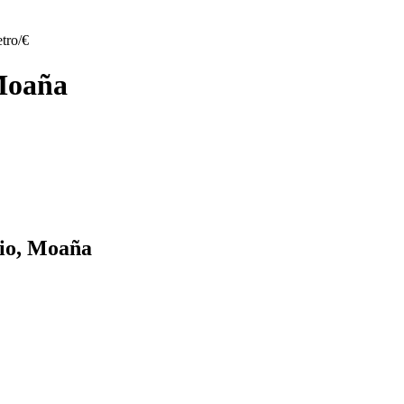
tro/€
 Moaña
io, Moaña