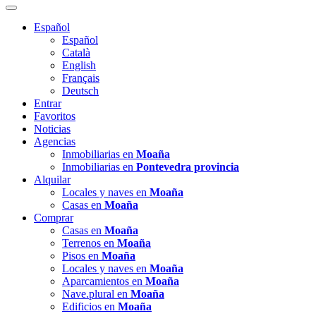
Español
Español
Català
English
Français
Deutsch
Entrar
Favoritos
Noticias
Agencias
Inmobiliarias en
Moaña
Inmobiliarias en
Pontevedra provincia
Alquilar
Locales y naves en
Moaña
Casas en
Moaña
Comprar
Casas en
Moaña
Terrenos en
Moaña
Pisos en
Moaña
Locales y naves en
Moaña
Aparcamientos en
Moaña
Nave.plural en
Moaña
Edificios en
Moaña