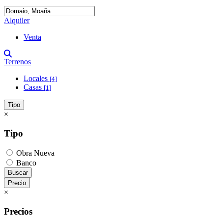
Alquiler
Venta
Terrenos
Locales
[4]
Casas
[1]
Tipo
×
Tipo
Obra Nueva
Banco
Buscar
Precio
×
Precios