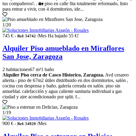
tus compañeros!. . 🏡 piso en calle fita totalmente reformado, listo
para entrar a vivir, con 4 dormitorios, ide...
1
/20
745 € -
/Mes
Ha bajado 55 €!
Ref: 54742
Alquiler Piso amueblado en Miraflores
San Jose, Zaragoza
2 habitaciones
67 m²
1 baño
Alquiler Piso cerca de Casco Historico, Zaragoza.
Avd cesareo
alierta.- piso de 67m2 útiles distribuido en dos dormitorios, salón ,
cocina con despensa y baño. galería cerrada en salón. piso sin
amueblar. calefacción y agua caliente sanitaria individual a gas
ciudad y aire acondicionado por split. f...
1
/19
900 € -
/Mes
Ref: 54929