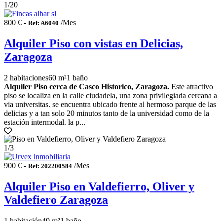
1
/20
800 € -
/Mes
Ref: A6040
Alquiler Piso con vistas en Delicias,
Zaragoza
2 habitaciones
60 m²
1 baño
Alquiler Piso cerca de Casco Historico, Zaragoza.
Este atractivo
piso se localiza en la calle ciudadela, una zona privilegiada cercana a
via universitas. se encuentra ubicado frente al hermoso parque de las
delicias y a tan solo 20 minutos tanto de la universidad como de la
estación intermodal. la p...
1
/3
900 € -
/Mes
Ref: 202200584
Alquiler Piso en Valdefierro, Oliver y
Valdefiero Zaragoza
1 habitación
49 m²
1 baño