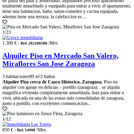
de plaza del pilar y amueblado. alquilamos precioso apartamento
totalmente amueblado y equipado para entrar a vivir. el apartamento,
tiene una habitacion, baño, salon-comedor y cocina equipada,
ademas tiene una terraza. la calefaccion es ...
1
/23
1.300 € -
/Mes
Ref: 202200588
Alquiler Piso en Mercado San Valero,
Miraflores San Jose Zaragoza
3 habitaciones
99 m²
2 baños
Alquiler Piso cerca de Casco Historico, Zaragoza.
Piso en
alquiler con garaje en delicias – portillo (zaragoza). . se alquila
magnífica vivienda completamente amueblada, lista para entrar a
vivir, ubicada en una de las zonas más consolidadas de zaragoza,
junto a portillo, con excelentes comunicacion...
1
/12
850 € -
/Mes
Ref: 54908