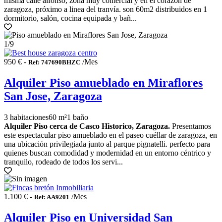
misma calle alfonso, zona muy comercial y en el corazón de
zaragoza, próximo a linea del tranvía. son 60m2 distribuidos en 1
dormitorio, salón, cocina equipada y bañ...
1
/9
950 € -
/Mes
Ref: 747690BHZC
Alquiler Piso amueblado en Miraflores
San Jose, Zaragoza
3 habitaciones
60 m²
1 baño
Alquiler Piso cerca de Casco Historico, Zaragoza.
Presentamos
este espectacular piso amueblado en el paseo cuéllar de zaragoza, en
una ubicación privilegiada junto al parque pignatelli. perfecto para
quienes buscan comodidad y modernidad en un entorno céntrico y
tranquilo, rodeado de todos los servi...
1.100 € -
/Mes
Ref: AA9201
Alquiler Piso en Universidad San