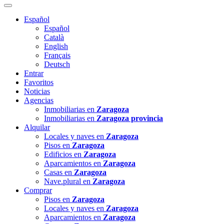
Español
Español
Català
English
Français
Deutsch
Entrar
Favoritos
Noticias
Agencias
Inmobiliarias en
Zaragoza
Inmobiliarias en
Zaragoza provincia
Alquilar
Locales y naves en
Zaragoza
Pisos en
Zaragoza
Edificios en
Zaragoza
Aparcamientos en
Zaragoza
Casas en
Zaragoza
Nave.plural en
Zaragoza
Comprar
Pisos en
Zaragoza
Locales y naves en
Zaragoza
Aparcamientos en
Zaragoza