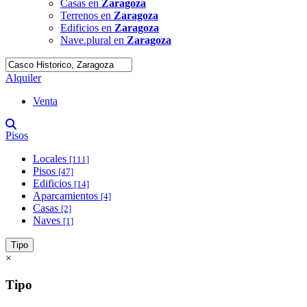
Casas en
Zaragoza
Terrenos en
Zaragoza
Edificios en
Zaragoza
Nave.plural en
Zaragoza
Alquiler
Venta
Pisos
Locales
[111]
Pisos
[47]
Edificios
[14]
Aparcamientos
[4]
Casas
[2]
Naves
[1]
Tipo
×
Tipo