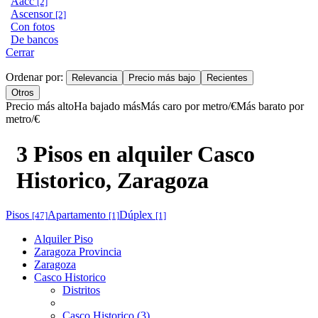
Aacc
[2]
Ascensor
[2]
Con fotos
De bancos
Cerrar
Ordenar por:
Relevancia
Precio más bajo
Recientes
Otros
Precio más alto
Ha bajado más
Más caro por metro/€
Más barato por
metro/€
3 Pisos en alquiler Casco
Historico, Zaragoza
Pisos
Apartamento
Dúplex
[47]
[1]
[1]
Alquiler Piso
Zaragoza Provincia
Zaragoza
Casco Historico
Distritos
Casco Historico (3)