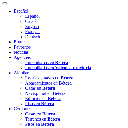
Español
Español
Català
English
Français
Deutsch
Entrar
Favoritos
Noticias
Agencias
Inmobiliarias en
Bétera
Inmobiliarias en
Valencia provincia
Alquilar
Locales y naves en
Bétera
Aparcamientos en
Bétera
Casas en
Bétera
Nave.plural en
Bétera
Edificios en
Bétera
Pisos en
Bétera
Comprar
Casas en
Bétera
Terrenos en
Bétera
Pisos en
Bétera