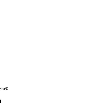
tro/€
a