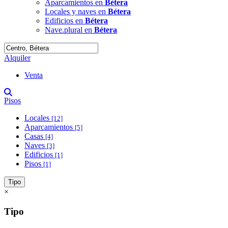
Aparcamientos en
Bétera
Locales y naves en
Bétera
Edificios en
Bétera
Nave.plural en
Bétera
Alquiler
Venta
Pisos
Locales
[12]
Aparcamientos
[5]
Casas
[4]
Naves
[3]
Edificios
[1]
Pisos
[1]
Tipo
×
Tipo