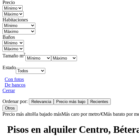
Precio
Habitaciones
Baños
2
Tamaño m
Estado
Con fotos
De bancos
Cerrar
Ordenar por:
Relevancia
Precio más bajo
Recientes
Otros
Precio más alto
Ha bajado más
Más caro por metro/€
Más barato por me
Pisos en alquiler Centro, Béter