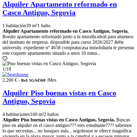
Alquiler Apartamento reformado en
Casco Antiguo, Segovia
1 habitación
39 m²
1 baño
Alquiler Apartamento reformado en Casco Antiguo, Segovia.
Bonito apartamento reformado junto a la muralla.ideal para alumnos
del instituto de empresa. disponible para curso 2026/2027 &#ie
university. expediente nº 4658 compratucasa inmobiliaria te presenta
este coqueto apartamento situado a unos 10 minu...
1
/18
2.200 € -
/Mes
Ref: SGA4560
Alquiler Piso buenas vistas en Casco
Antiguo, Segovia
4 habitaciones
160 m²
2 baños
Alquiler Piso buenas vistas en Casco Antiguo, Segovia.
Buscas
piso en alquiler en el casco antiguo??? eres estudiante???? sabemos
lo que necesitas... no busques más... segohouse te ofrece magnífica
vivienda en la plaza mayor, junto a la catedral y a escasos minutos