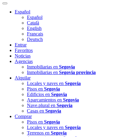
Español
Español
Català
English
Français
Deutsch
Entrar
Favoritos
Noticias
Agencias
Inmobiliarias en
Segovia
Inmobiliarias en
Segovia provincia
Alquilar
Locales y naves en
Segovia
Pisos en
Segovia
Edificios en
Segovia
Aparcamientos en
Segovia
Nave.plural en
Segovia
Casas en
Segovia
Comprar
Pisos en
Segovia
Locales y naves en
Segovia
Terrenos en
Segovia