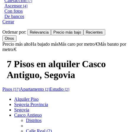
Calefacción
[7]
Ascensor
[4]
Con fotos
De bancos
Cerrar
Ordenar por:
Relevancia
Precio más bajo
Recientes
Otros
Precio más alto
Ha bajado más
Más caro por metro/€
Más barato por
metro/€
7 Pisos en alquiler Casco
Antiguo, Segovia
Pisos
Apartamento
Estudio
[57]
[2]
[2]
Alquiler Piso
Segovia Provincia
Segovia
Casco Antiguo
Distritos
Calle Real (2)