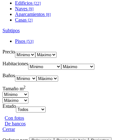
Edificios
[22]
Naves
[9]
Aparcamientos
[8]
Casas
[2]
Subtipos
Pisos
[53]
Precio
Habitaciones
Baños
2
Tamaño m
Estado
Con fotos
De bancos
Cerrar