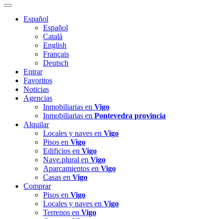
Español
Español
Català
English
Français
Deutsch
Entrar
Favoritos
Noticias
Agencias
Inmobiliarias en
Vigo
Inmobiliarias en
Pontevedra provincia
Alquilar
Locales y naves en
Vigo
Pisos en
Vigo
Edificios en
Vigo
Nave.plural en
Vigo
Aparcamientos en
Vigo
Casas en
Vigo
Comprar
Pisos en
Vigo
Locales y naves en
Vigo
Terrenos en
Vigo