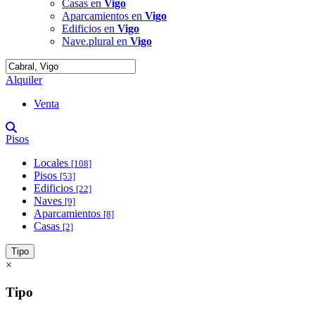
Casas en
Vigo
Aparcamientos en
Vigo
Edificios en
Vigo
Nave.plural en
Vigo
Alquiler
Venta
Pisos
Locales
[108]
Pisos
[53]
Edificios
[22]
Naves
[9]
Aparcamientos
[8]
Casas
[2]
Tipo
×
Tipo