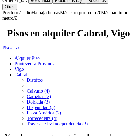
Ordenar por:
Relevancia
Precio más bajo
Recientes
Otros
Precio más alto
Ha bajado más
Más caro por metro/€
Más barato por
metro/€
Pisos en alquiler Cabral, Vigo
Pisos
[53]
Alquiler Piso
Pontevedra Provincia
Vigo
Cabral
Distritos
Calvario (4)
Camelias (3)
Doblada (3)
Hispanidad (3)
Plaza América (2)
Torrecedeira (4)
Travesas / Pz Independencia (3)