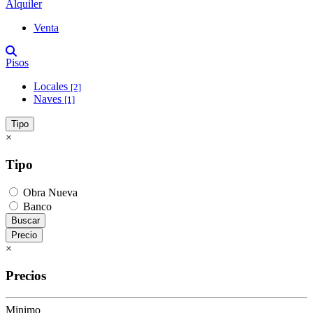
Alquiler
Venta
Pisos
Locales
[2]
Naves
[1]
Tipo
×
Tipo
Obra Nueva
Banco
Buscar
Precio
×
Precios
Minimo