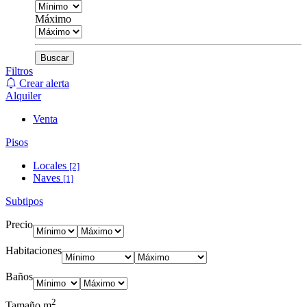
Máximo
Buscar
Filtros
Crear alerta
Alquiler
Venta
Pisos
Locales
[2]
Naves
[1]
Subtipos
Precio
Habitaciones
Baños
2
Tamaño m