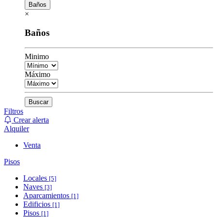
Baños
×
Baños
Minimo
Máximo
Buscar
Filtros
Crear alerta
Alquiler
Venta
Pisos
Locales
[5]
Naves
[3]
Aparcamientos
[1]
Edificios
[1]
Pisos
[1]