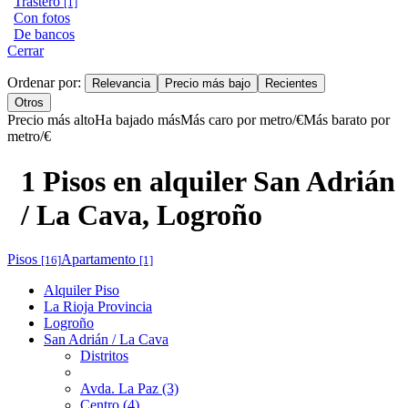
Trastero
[1]
Con fotos
De bancos
Cerrar
Ordenar por:
Relevancia
Precio más bajo
Recientes
Otros
Precio más alto
Ha bajado más
Más caro por metro/€
Más barato por
metro/€
1 Pisos en alquiler San Adrián
/ La Cava, Logroño
Pisos
Apartamento
[16]
[1]
Alquiler Piso
La Rioja Provincia
Logroño
San Adrián / La Cava
Distritos
Avda. La Paz (3)
Centro (4)