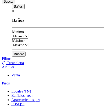
Buscar
Baños
×
Baños
Minimo
Máximo
Buscar
Filtros
Crear alerta
Alquiler
Venta
Pisos
Locales
[354]
Edificios
[107]
Aparcamientos
[57]
Pisos
[16]