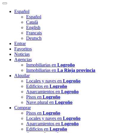
Español
Español
Català
English
Français
Deutsch
Entrar
Favoritos
Noticias
Agencias
Inmobiliarias en
Logroño
Inmobiliarias en
La Rioja provincia
Alquilar
Locales y naves en
Logroño
Edificios en
Logroño
Aparcamientos en
Logroño
Pisos en
Logroño
Nave.plural en
Logroño
Comprar
Pisos en
Logroño
Locales y naves en
Logroño
Aparcamientos en
Logroño
Edificios en
Logroño