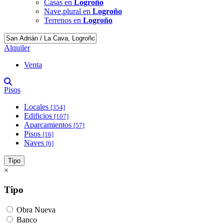
Casas en
Logroño
Nave.plural en
Logroño
Terrenos en
Logroño
Alquiler
Venta
Pisos
Locales
[354]
Edificios
[107]
Aparcamientos
[57]
Pisos
[16]
Naves
[6]
Tipo
×
Tipo
Obra Nueva
Banco