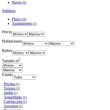
Naves
[6]
Subtipos
Pisos
[16]
Apartamento
[1]
Precio
Habitaciones
Baños
2
Tamaño m
Estado
Piscina
[1]
Terraza
[1]
Jardin
[1]
Amueblado
[1]
Calefacción
[1]
Ascensor
[1]