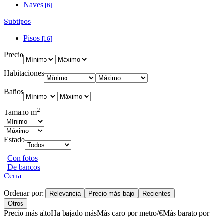
Naves
[6]
Subtipos
Pisos
[16]
Precio
Habitaciones
Baños
2
Tamaño m
Estado
Con fotos
De bancos
Cerrar
Ordenar por:
Relevancia
Precio más bajo
Recientes
Otros
Precio más alto
Ha bajado más
Más caro por metro/€
Más barato por