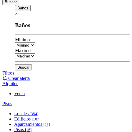
Buscar
Baños
×
Baños
Minimo
Máximo
Buscar
Filtros
Crear alerta
Alquiler
Venta
Pisos
Locales
[354]
Edificios
[107]
Aparcamientos
[57]
Pisos
[16]