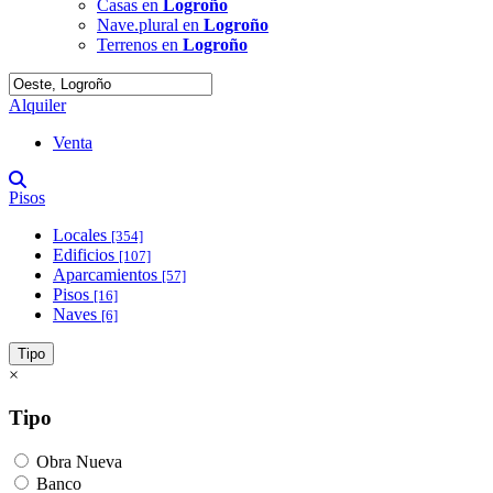
Casas en
Logroño
Nave.plural en
Logroño
Terrenos en
Logroño
Alquiler
Venta
Pisos
Locales
[354]
Edificios
[107]
Aparcamientos
[57]
Pisos
[16]
Naves
[6]
Tipo
×
Tipo
Obra Nueva
Banco