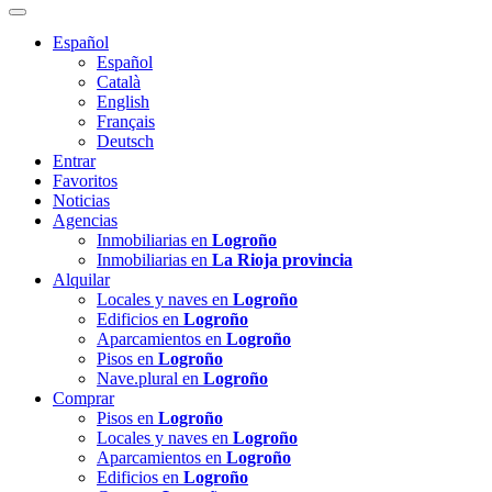
Español
Español
Català
English
Français
Deutsch
Entrar
Favoritos
Noticias
Agencias
Inmobiliarias en
Logroño
Inmobiliarias en
La Rioja provincia
Alquilar
Locales y naves en
Logroño
Edificios en
Logroño
Aparcamientos en
Logroño
Pisos en
Logroño
Nave.plural en
Logroño
Comprar
Pisos en
Logroño
Locales y naves en
Logroño
Aparcamientos en
Logroño
Edificios en
Logroño