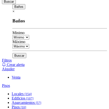
Buscar
Baños
×
Baños
Minimo
Máximo
Buscar
Filtros
Crear alerta
Alquiler
Venta
Pisos
Locales
[354]
Edificios
[107]
Aparcamientos
[57]
Pisos
[16]