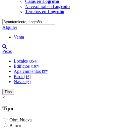
Casas en
Logroño
Nave.plural en
Logroño
Terrenos en
Logroño
Alquiler
Venta
Pisos
Locales
[354]
Edificios
[107]
Aparcamientos
[57]
Pisos
[16]
Naves
[6]
Tipo
×
Tipo
Obra Nueva
Banco