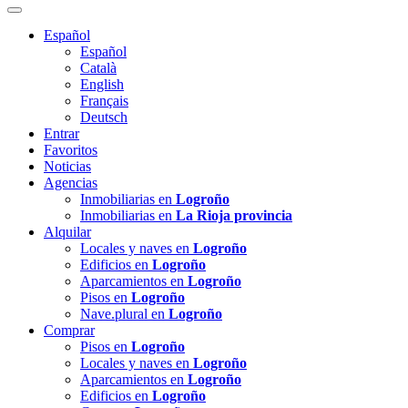
Español
Español
Català
English
Français
Deutsch
Entrar
Favoritos
Noticias
Agencias
Inmobiliarias en
Logroño
Inmobiliarias en
La Rioja provincia
Alquilar
Locales y naves en
Logroño
Edificios en
Logroño
Aparcamientos en
Logroño
Pisos en
Logroño
Nave.plural en
Logroño
Comprar
Pisos en
Logroño
Locales y naves en
Logroño
Aparcamientos en
Logroño
Edificios en
Logroño