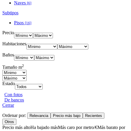
Naves
[6]
Subtipos
Pisos
[16]
Precio
Habitaciones
Baños
2
Tamaño m
Estado
Con fotos
De bancos
Cerrar
Ordenar por:
Relevancia
Precio más bajo
Recientes
Otros
Precio más alto
Ha bajado más
Más caro por metro/€
Más barato por