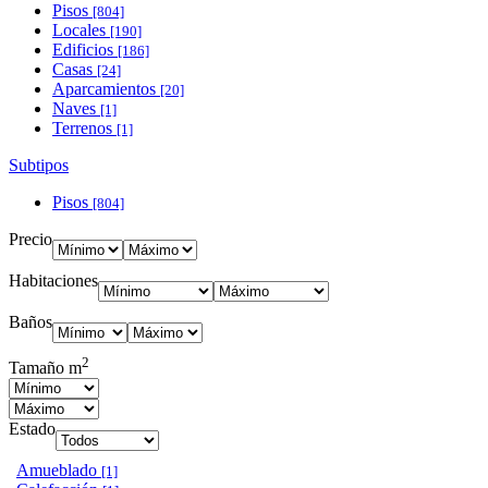
Pisos
[804]
Locales
[190]
Edificios
[186]
Casas
[24]
Aparcamientos
[20]
Naves
[1]
Terrenos
[1]
Subtipos
Pisos
[804]
Precio
Habitaciones
Baños
2
Tamaño m
Estado
Amueblado
[1]