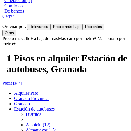
Calefacción
[1]
Con fotos
De bancos
Cerrar
Ordenar por:
Relevancia
Precio más bajo
Recientes
Otros
Precio más alto
Ha bajado más
Más caro por metro/€
Más barato por
metro/€
1 Pisos en alquiler Estación de
autobuses, Granada
Pisos
[804]
Alquiler Piso
Granada Provincia
Granada
Estación de autobuses
Distritos
Albaicín (12)
Almanjayar (15)