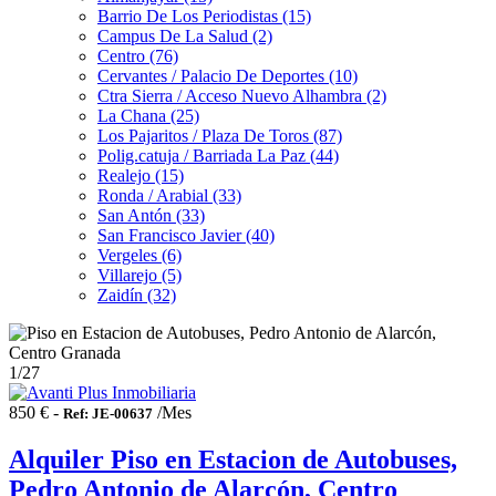
Barrio De Los Periodistas (15)
Campus De La Salud (2)
Centro (76)
Cervantes / Palacio De Deportes (10)
Ctra Sierra / Acceso Nuevo Alhambra (2)
La Chana (25)
Los Pajaritos / Plaza De Toros (87)
Polig.catuja / Barriada La Paz (44)
Realejo (15)
Ronda / Arabial (33)
San Antón (33)
San Francisco Javier (40)
Vergeles (6)
Villarejo (5)
Zaidín (32)
1
/27
850 € -
/Mes
Ref: JE-00637
Alquiler Piso en Estacion de Autobuses,
Pedro Antonio de Alarcón, Centro