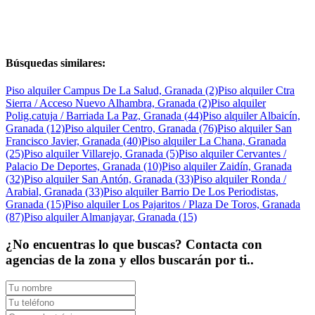
Búsquedas similares:
Piso alquiler Campus De La Salud, Granada (2)
Piso alquiler Ctra
Sierra / Acceso Nuevo Alhambra, Granada (2)
Piso alquiler
Polig.catuja / Barriada La Paz, Granada (44)
Piso alquiler Albaicín,
Granada (12)
Piso alquiler Centro, Granada (76)
Piso alquiler San
Francisco Javier, Granada (40)
Piso alquiler La Chana, Granada
(25)
Piso alquiler Villarejo, Granada (5)
Piso alquiler Cervantes /
Palacio De Deportes, Granada (10)
Piso alquiler Zaidín, Granada
(32)
Piso alquiler San Antón, Granada (33)
Piso alquiler Ronda /
Arabial, Granada (33)
Piso alquiler Barrio De Los Periodistas,
Granada (15)
Piso alquiler Los Pajaritos / Plaza De Toros, Granada
(87)
Piso alquiler Almanjayar, Granada (15)
¿No encuentras lo que buscas? Contacta con
agencias de la zona y ellos buscarán por ti..