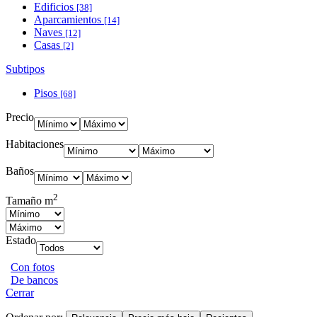
Edificios
[38]
Aparcamientos
[14]
Naves
[12]
Casas
[2]
Subtipos
Pisos
[68]
Precio
Habitaciones
Baños
2
Tamaño m
Estado
Con fotos
De bancos
Cerrar