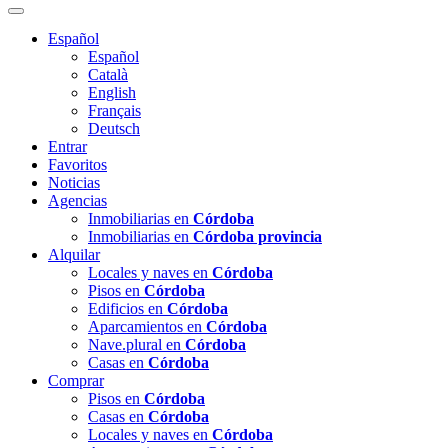
Español
Español
Català
English
Français
Deutsch
Entrar
Favoritos
Noticias
Agencias
Inmobiliarias en
Córdoba
Inmobiliarias en
Córdoba provincia
Alquilar
Locales y naves en
Córdoba
Pisos en
Córdoba
Edificios en
Córdoba
Aparcamientos en
Córdoba
Nave.plural en
Córdoba
Casas en
Córdoba
Comprar
Pisos en
Córdoba
Casas en
Córdoba
Locales y naves en
Córdoba