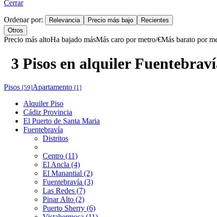
Cerrar
Ordenar por:
Relevancia
Precio más bajo
Recientes
Otros
Precio más alto
Ha bajado más
Más caro por metro/€
Más barato por me
3 Pisos en alquiler Fuentebrav
Pisos
Apartamento
[59]
[1]
Alquiler Piso
Cádiz Provincia
El Puerto de Santa Maria
Fuentebravía
Distritos
Centro (11)
El Ancla (4)
El Manantial (2)
Fuentebravía (3)
Las Redes (7)
Pinar Alto (2)
Puerto Sherry (6)
Vistahermosa (11)