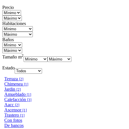
Precio
Habitaciones
Baños
2
Tamaño m
Estado
Terraza
[2]
Chimenea
[1]
Jardin
[2]
Amueblado
[1]
Calefacción
[3]
Aacc
[2]
Ascensor
[1]
Trastero
[1]
Con fotos
De bancos